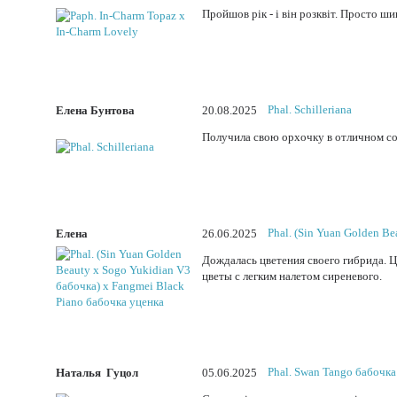
Пройшов рік - і він розквіт. Просто ш
Phal. Schilleriana
Елена Бунтова
20.08.2025
Получила свою орхочку в отличном со
Phal. (Sin Yuan Golden B
Елена
26.06.2025
Дождалась цветения своего гибрида. Ц
цветы с легким налетом сиреневого.
Phal. Swan Tango бабочка
Наталья Гуцол
05.06.2025