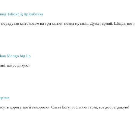
tung Tako) big lip бабочка
раз порадував квітоносом на три квітки, повна мутація. Дуже гарний. Шкода, що
shan Mongo big lip
тані, щиро дякую!
уценка
есуть дорогу, ще й заморозки. Слава Богу. рослинки гарні, все добре, дякую!