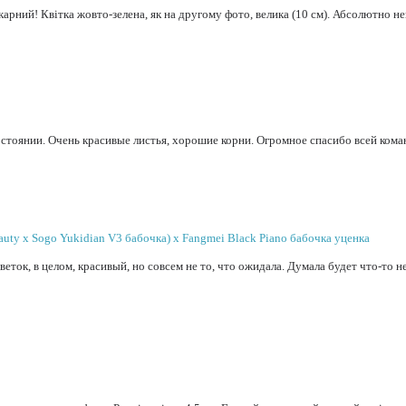
икарний! Квітка жовто-зелена, як на другому фото, велика (10 см). Абсолютно 
стоянии. Очень красивые листья, хорошие корни. Огромное спасибо всей ком
eauty х Sogo Yukidian V3 бабочка) x Fangmei Black Piano бабочка уценка
веток, в целом, красивый, но совсем не то, что ожидала. Думала будет что-то