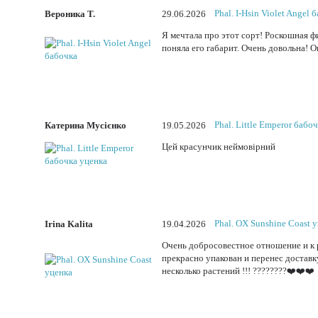
Phal. I-Hsin Violet Angel 
Вероника Т.
29.06.2026
Я мечтала про этот сорт! Роскошная ф
поняла его габарит. Очень довольна! 
Phal. Little Emperor бабо
Катерина Мусієнко
19.05.2026
Цей красунчик неймовірний
Phal. OX Sunshine Coast 
Irina Kalita
19.04.2026
Очень добросовестное отношение и к ра
прекрасно упакован и перенес доставк
несколько растений !!! ????????❤️❤️❤️