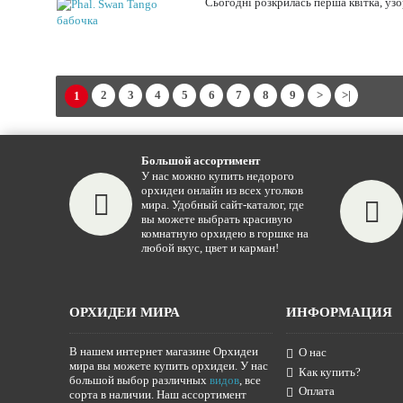
Сьогодні розкрилась перша квітка, узо
2
3
4
5
6
7
8
9
>
>|
1
Большой ассортимент
У нас можно купить недорого
орхидеи онлайн из всех уголков
мира. Удобный сайт-каталог, где
вы можете выбрать красивую
комнатную орхидею в горшке на
любой вкус, цвет и карман!
ОРХИДЕИ МИРА
ИНФОРМАЦИЯ
В нашем интернет магазине Орхидеи
О нас
мира вы можете купить орхидеи. У нас
Как купить?
большой выбор различных
видов
, все
Оплата
сорта в наличии. Наш ассортимент