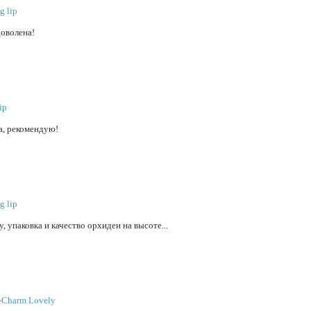
g lip
доволена!
ip
ка, рекомендую!
g lip
 упаковка и качество орхидеи на высоте...
n-Charm Lovely