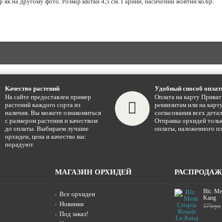
р як на другому фото. Розмір квітки 4,5 см. Гарний, насичений жовтий колір.
Качество растений
Удобный способ опла
На сайте предоставлен пример
Оплата на карту Приват
растений каждого сорта из
реквизитам или на карту
наличия. Вы можете ознакомиться
согласования всех детал
с размером растения и качеством
Отправка орхидей тольк
до оплаты. Выбираем лучшие
оплаты, наложенного пл
орхидеи, цена и качество вас
порадуют.
МАГАЗИН ОРХИДЕЙ
РАСПРОДА
Blc. Me
Все орхидеи
Kang
Новинки
575грн
Под заказ!