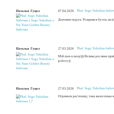
Phal. Sogo Yukidian бабо
Наталья Гуцол
07.04.2026
Доповню відгук. Розкрився бутон, колі
Phal. Sogo Yukidian бабо
Наталья Гуцол
27.03.2026
Мій шок в шоці))) Велика рослина прий
роботу))
Phal. Sogo Yukidian бабоч
Наталья Гуцол
27.03.2026
Отримала растюшку, така малесенька як