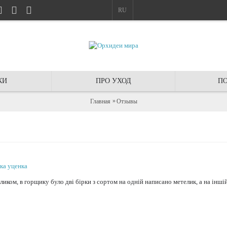
RU
КИ
ПРО УХОД
ПО
Главная
Отзывы
чка уценка
ликом, в горщику було дві бірки з сортом на одній написано метелик, а на інші