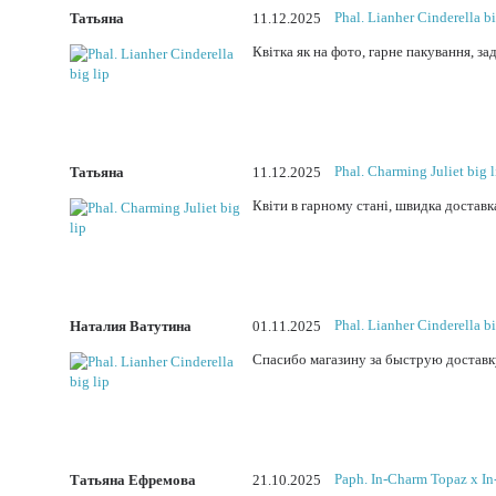
Phal. Lianher Cinderella bi
Taтьяна
11.12.2025
Квітка як на фото, гарне пакування, за
Phal. Charming Juliet big l
Taтьяна
11.12.2025
Квіти в гарному стані, швидка достав
Phal. Lianher Cinderella bi
Наталия Ватутина
01.11.2025
Спасибо магазину за быструю доставку,
Paph. In-Charm Topaz x I
Татьяна Ефремова
21.10.2025