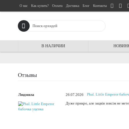
О нас
Как купить?
Оплата
Доставка
Блог
Контакты
В НАЛИЧИИ
НОВИН
Отзывы
Phal. Little Emperor бабо
Людмила
26.07.2026
Дуже прикро, але зацвів зовсім не мете