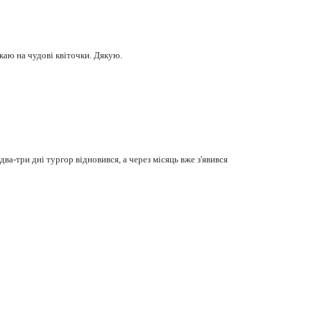
екаю на чудові квіточки. Дякую.
два-три дні тургор відновився, а через місяць вже з'явився