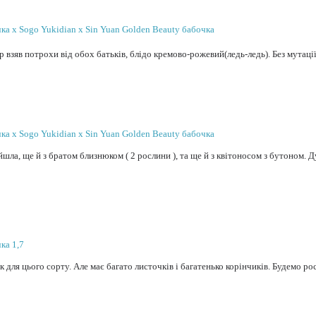
чка x Sogo Yukidian x Sin Yuan Golden Beauty бабочка
р взяв потрохи від обох батьків, блідо кремово-рожевий(ледь-ледь). Без мутаці
чка x Sogo Yukidian x Sin Yuan Golden Beauty бабочка
шла, ще й з братом близнюком ( 2 рослини ), та ще й з квітоносом з бутоном. Д
ка 1,7
 для цього сорту. Але має багато листочків і багатенько корінчиків. Будемо ро