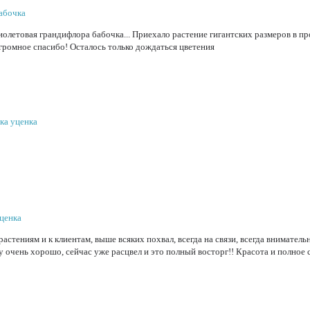
бабочка
иолетовая грандифлора бабочка... Приехало растение гигантских размеров в пр
Огромное спасибо! Осталось только дождаться цветения
чка уценка
уценка
стениям и к клиентам, выше всяких похвал, всегда на связи, всегда вниматель
у очень хорошо, сейчас уже расцвел и это полный восторг!! Красота и полное 