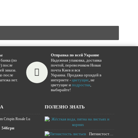
ты
Отправка по всей Украине
 банка (по
Надежная упаковка, доставка
) после
почтой, перевозчиком Новая
ей заказа.
почта Киев и вся
о после
Украина. Продажа орхидей в
атежа нет.
интернете -
цветущие
, не
цветущие и
подростки
,
выбирайте!
ЖА
ПОЛЕЗНО ЗНАТЬ
m Crispin Rosale Lu
Жёсткая вода,
16.01.2025
546грн
Пятнистость листьев