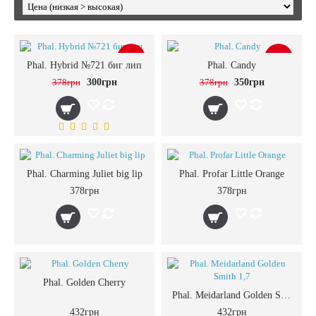
-21%
-7%
Phal. Hybrid №721 биг лип
Phal. Candy
378грн
300грн
378грн
350грн
Phal. Charming Juliet big lip
Phal. Profar Little Orange
378грн
378грн
Phal. Golden Cherry
Phal. Meidarland Golden Smith 1,7
432грн
432грн