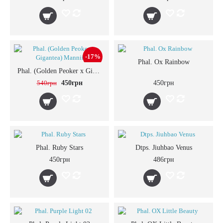
-17%
Phal. Ox Rainbow
Phal. (Golden Peoker x Gigantea) Mannii
540грн
450грн
450грн
Phal. Ruby Stars
Dtps. Jiuhbao Venus
450грн
486грн