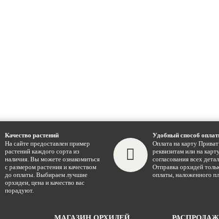
Качество растений
Удобный способ опла
На сайте предоставлен пример
Оплата на карту Приват
растений каждого сорта из
реквизитам или на карту
наличия. Вы можете ознакомиться
согласования всех детал
с размером растения и качеством
Отправка орхидей тольк
до оплаты. Выбираем лучшие
оплаты, наложенного пл
орхидеи, цена и качество вас
порадуют.
МАГАЗИН ОРХИДЕЙ
РАСПРОДА