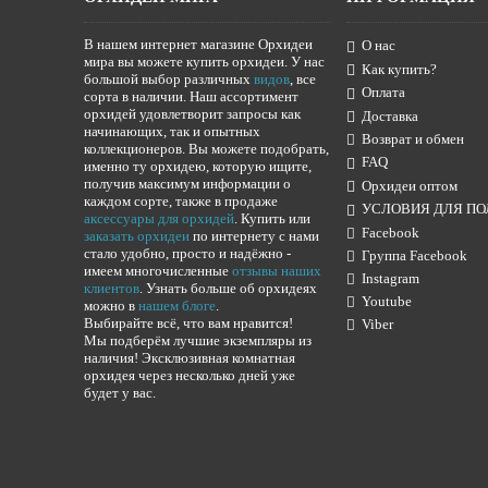
В нашем интернет магазине Орхидеи
О нас
мира вы можете купить орхидеи. У нас
Как купить?
большой выбор различных
видов
, все
Оплата
сорта в наличии. Наш ассортимент
орхидей удовлетворит запросы как
Доставка
начинающих, так и опытных
Возврат и обмен
коллекционеров. Вы можете подобрать,
FAQ
именно ту орхидею, которую ищите,
получив максимум информации о
Орхидеи оптом
каждом сорте, также в продаже
УСЛОВИЯ ДЛЯ ПО
аксессуары для орхидей
. Купить или
Facebook
заказать орхидеи
по интернету с нами
стало удобно, просто и надёжно -
Группа Facebook
имеем многочисленные
отзывы наших
Instagram
клиентов
. Узнать больше об орхидеях
Youtube
можно в
нашем блоге
.
Выбирайте всё, что вам нравится!
Viber
Мы подберём лучшие экземпляры из
наличия! Эксклюзивная комнатная
орхидея через несколько дней уже
будет у вас.