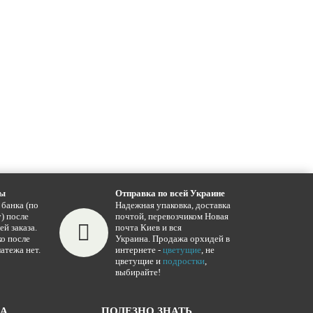
ты
Отправка по всей Украине
 банка (по
Надежная упаковка, доставка
) после
почтой, перевозчиком Новая
ей заказа.
почта Киев и вся
о после
Украина. Продажа орхидей в
атежа нет.
интернете -
цветущие
, не
цветущие и
подростки
,
выбирайте!
ЖА
ПОЛЕЗНО ЗНАТЬ