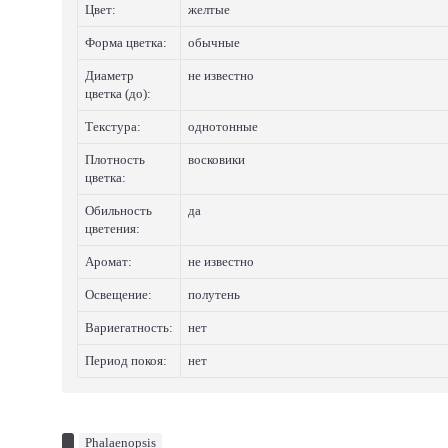
Цвет:
желтые
Форма цветка:
обычные
Диаметр
не известно
цветка (до):
Текстура:
однотонные
Плотность
восковики
цветка:
Обильность
да
цветения:
Аромат:
не известно
Освещение:
полутень
Вариегатность:
нет
Период покоя:
нет
Phalaenopsis