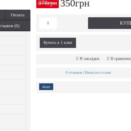
350грн
378грн
Оплата
КУП
тзывов (0)
Купить в 1 клик
В закладки
В сравнени
0 отзывов
Написать отзыв
/
share