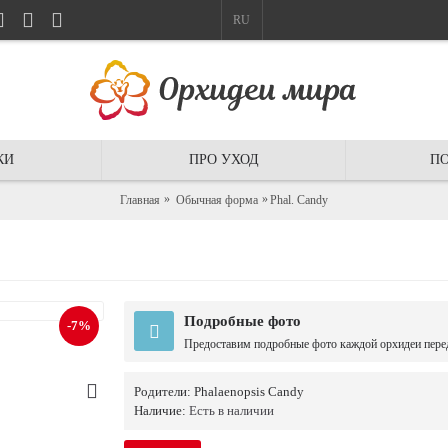
RU
КИ
ПРО УХОД
ПО
Главная
Обычная форма
Phal. Candy
Подробные фото
-7%
Предоставим подробные фото каждой орхидеи пере
Родители:
Phalaenopsis Candy
Наличие:
Есть в наличии