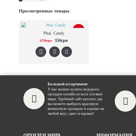
Просмотренные товары
-7%
Phal. Candy
378грн
350грн
Большой ассортимент
У нас можно купить недорого
орхидеи онлайн из всех уголков
мира. Удобный сайт-каталог, где
вы можете выбрать красивую
комнатную орхидею в горшке на
любой вкус, цвет и карман!
ОРХИДЕИ МИРА
ИНФОРМАЦИЯ