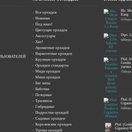
Blc. Me
Все орхидеи
Kang
Новинки
575грн
Под заказ!
Цветущие орхидеи
Dtps. L
Аксессуары
600грн
Хит!
Ароматные орхидеи
Вариегатные орхидеи
ЛЬЗОВАТЕЛЕЙ
Phal. J
Крупные орхидеи
Lioulin
Орхидеи стандарты
уценка
Миди орхидеи
756грн
Мини орхидеи
Биг липы
Бабочки
Пелорики
Phal. (
Трилипсы
Gigante
Гибридные
540грн
Подростки орхидей
Садовые орхидеи
Королевские орхидеи
Phal. (Gold
Gigantea) M
Уценка орхидей