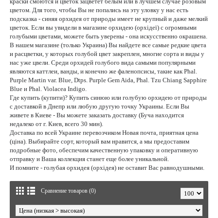
краски смоются и цветок зацветет белым или в лучшем случае розовым
цветом. Для того, чтобы Вы не попались на эту уловку у нас есть
подсказка - синяя орхидея от природы имеет не крупный и даже мелкий
цветок. Если вы увидели в магазине орхидею (орхідеї) с огромными
голубыми цветами, можете быть уверены - она искусственно окрашена.
В нашем магазине (только Украина) Вы найдете все самые редкие цвета
и расцветки, у которых голубой цвет закреплен, многие сорта и виды у
нас уже цвели. Среди орхидей голубого вида самыми популярными
являются каттлеи, ванды, и конечно же фаленопсисы, такие как Phal.
Purple Martin var. Blue, Dtps. Purple Gem Aida, Phal. Tzu Chiang Sapphire
Blue и Phal. Violacea Indigo.
Где купить (купити)? Купить синюю или голубую орхидею от природы
с доставкой в Днепр или любую другую точку Украины. Если Вы
живете в Киеве - Вы можете заказать доставку (Буча находится
недалеко от г. Киев, всего 30 мин).
Доставка по всей Украине перевозчиком Новая почта, приятная цена
(ціна). Выбирайте сорт, который вам нравится, а мы предоставим
подробные фото, обеспечим качественную упаковку и оперативную
отправку и Ваша коллекция станет еще более уникальной.
И помните - голубая орхидея (орхідея) не оставит Вас равнодушными.
Сравнение товаров (0)