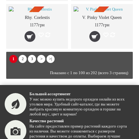
ПРЕДЗАКАЗ
ПРЕДЗАКАЗ
Rhy. Coelestis
V. Pinky Violet Queen
1177грн
1177грн
1
2
3
>
>|
Показано с 1 по 100 из 202 (всего 3 страниц)
Большой ассортимент
У нас можно купить недорого орхидеи онлайн из всех
уголков мира. Удобный сайт-каталог, где вы можете
выбрать красивую комнатную орхидею в горшке на
любой вкус, цвет и карман!
Качество растений
На сайте предоставлен пример растений каждого сорта
из наличия. Вы можете ознакомиться с размером
растения и качеством до оплаты. Выбираем лучшие