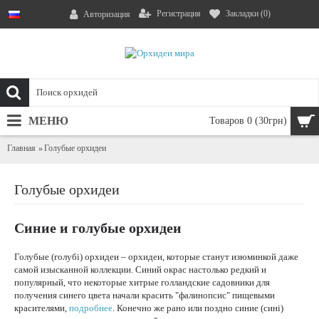
Регистрация
Закладки (
0
)
Авторизация
МЕНЮ
Товаров 0 (30грн)
Главная
Голубые орхидеи
Голубые орхидеи
Синие и голубые орхидеи
Голубые (голубі) орхидеи – орхидеи, которые станут изюминкой даже
самой изысканной коллекции. Синий окрас настолько редкий и
популярный, что некоторые хитрые голландские садовники для
получения синего цвета начали красить "фалинопсис" пищевыми
красителями,
подробнее
. Конечно же рано или поздно синие (сині)