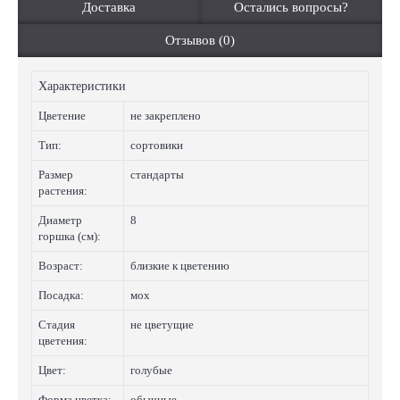
Доставка
Остались вопросы?
Отзывов (0)
Характеристики
Цветение
не закреплено
Тип:
сортовики
Размер
стандарты
растения:
Диаметр
8
горшка (см):
Возраст:
близкие к цветению
Посадка:
мох
Стадия
не цветущие
цветения:
Цвет:
голубые
Форма цветка:
обычные