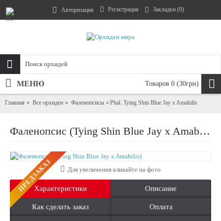
Регистрация
Закладки (
0
)
Авторизация
МЕНЮ
Товаров 0 (30грн)
Главная
Все орхидеи
Фаленопсисы
Phal. Tying Shin Blue Jay x Amabilis
Фаленопсис (Tying Shin Blue Jay x Amabilis)
ПРЕДЗАКАЗ
Для увеличения кликайте на фото
Характеристики
Описание
Как сделать заказ
Оплата