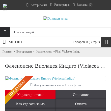
Регистрация
Закладки (
0
)
Авторизация
МЕНЮ
Товаров 0 (30грн)
Главная
Все орхидеи
Фаленопсисы
Phal. Violacea Indigo
Фаленопсис Виолацея Индиго (Violacea Indigo)
ПРЕДЗАКАЗ
Для увеличения кликайте на фото
Характеристики
Описание
Как сделать заказ
Оплата