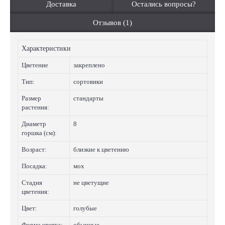
Доставка
Остались вопросы?
Отзывов (1)
Характеристики
Цветение
закреплено
Тип:
сортовики
Размер
стандарты
растения:
Диаметр
8
горшка (см):
Возраст:
близкие к цветению
Посадка:
мох
Стадия
не цветущие
цветения:
Цвет:
голубые
Форма цветка:
обычные