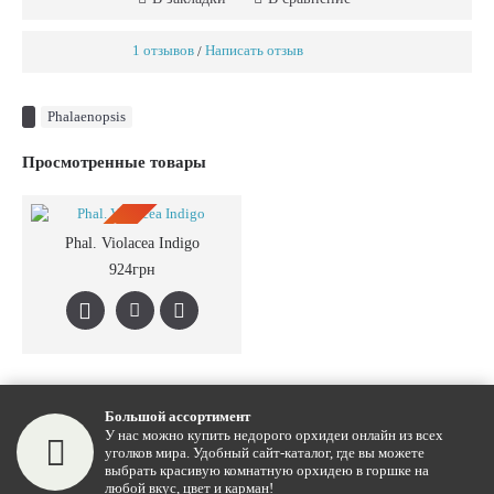
1 отзывов
Написать отзыв
/
Phalaenopsis
Просмотренные товары
ПРЕДЗАКАЗ
Phal. Violacea Indigo
924грн
Большой ассортимент
У нас можно купить недорого орхидеи онлайн из всех
уголков мира. Удобный сайт-каталог, где вы можете
выбрать красивую комнатную орхидею в горшке на
любой вкус, цвет и карман!