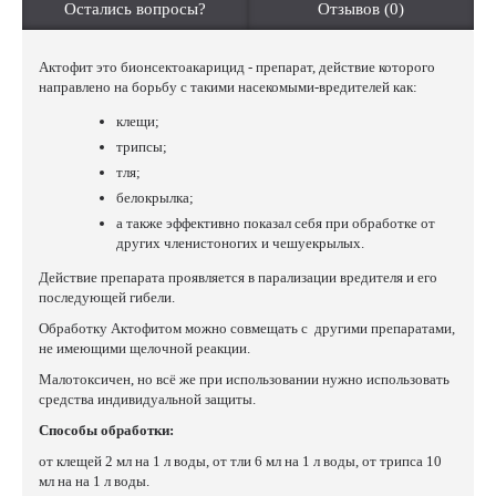
Остались вопросы?
Отзывов (0)
Актофит это бионсектоакарицид - препарат, действие которого
направлено на борьбу с такими насекомыми-вредителей как:
клещи;
трипсы;
тля;
белокрылка;
а также эффективно показал себя при обработке от
других членистоногих и чешуекрылых.
Действие препарата проявляется в парализации вредителя и его
последующей гибели.
Обработку Актофитом можно совмещать с другими препаратами,
не имеющими щелочной реакции.
Малотоксичен, но всё же при использовании нужно использовать
средства индивидуальной защиты.
Способы обработки:
от клещей 2 мл на 1 л воды, от тли 6 мл на 1 л воды, от трипса 10
мл на на 1 л воды.