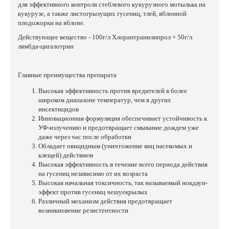
для эффективного контроля стеблевого кукурузного мотылька на
кукурузе, а также листогрызущих гусениц, тлей, яблонной
плодожорки на яблоне.
Действующее вещество - 100г/л Хлорантранилипрол + 50г/л
лямбда-цигалотрин
Главные преимущества препарата
Высокая эффективность против вредителей в более
широком диапазоне температур, чем в других
инсектицидов
Инновационная формуляция обеспечивает устойчивость к
УФ-излучению и предотвращает смывание дождем уже
даже через час после обработки
Обладает овицидным (уничтожение яиц насекомых и
клещей) действием
Высокая эффективность в течение всего периода действия
на гусениц независимо от их возраста
Высокая начальная токсичность, так называемый нокдаун-
эффект против гусениц чешуекрылых
Различный механизм действия предотвращает
возникновение резистентности