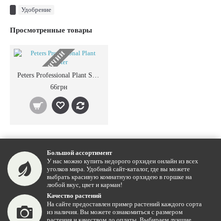
Удобрение
Просмотренные товары
НЕТ В НАЛИЧИИ
Peters Professional Plant Starter
66грн
Большой ассортимент
У нас можно купить недорого орхидеи онлайн из всех
уголков мира. Удобный сайт-каталог, где вы можете
выбрать красивую комнатную орхидею в горшке на
любой вкус, цвет и карман!
Качество растений
На сайте предоставлен пример растений каждого сорта
из наличия. Вы можете ознакомиться с размером
растения и качеством до оплаты. Выбираем лучшие