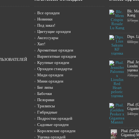
Blc. Me
Все орхидеи
Kang
Новинки
575грн
Под заказ!
Цветущие орхидеи
Dtps. L
Аксессуары
600грн
Хит!
Ароматные орхидеи
Вариегатные орхидеи
ЛЬЗОВАТЕЛЕЙ
Phal. J
Крупные орхидеи
Lioulin
Орхидеи стандарты
уценка
Миди орхидеи
756грн
Мини орхидеи
Биг липы
Бабочки
Пелорики
Phal. (
Трилипсы
Gigante
Гибридные
540грн
Подростки орхидей
Садовые орхидеи
Королевские орхидеи
Phal. (Gold
Gigantea) M
Уценка орхидей