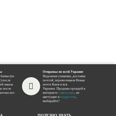
ты
Отправка по всей Украине
 банка (по
Надежная упаковка, доставка
) после
почтой, перевозчиком Новая
ей заказа.
почта Киев и вся
о после
Украина. Продажа орхидей в
атежа нет.
интернете -
цветущие
, не
цветущие и
подростки
,
выбирайте!
ЖА
ПОЛЕЗНО ЗНАТЬ