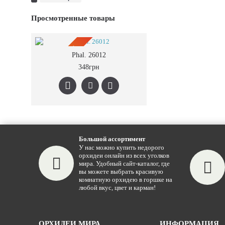
Просмотренные товары
ПРЕДЗАКАЗ
Phal. 26012
348грн
Большой ассортимент
У нас можно купить недорого
орхидеи онлайн из всех уголков
мира. Удобный сайт-каталог, где
вы можете выбрать красивую
комнатную орхидею в горшке на
любой вкус, цвет и карман!
ОРХИДЕИ МИРА
ИНФОРМАЦИЯ