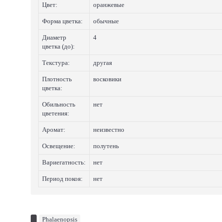
Цвет:
оранжевые
Форма цветка:
обычные
Диаметр
4
цветка (до):
Текстура:
другая
Плотность
восковики
цветка:
Обильность
нет
цветения:
Аромат:
неизвестно
Освещение:
полутень
Вариегатность:
нет
Период покоя:
нет
Phalaenopsis