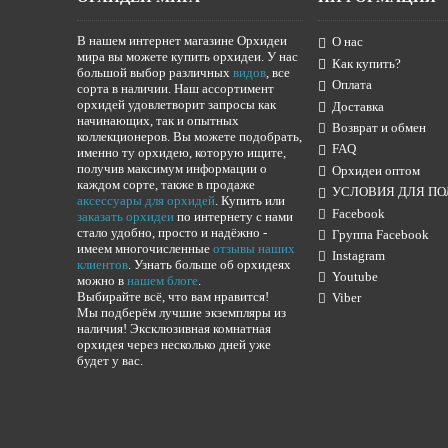
В нашем интернет магазине Орхидеи
О нас
мира вы можете купить орхидеи. У нас
Как купить?
большой выбор различных
видов
, все
Оплата
сорта в наличии. Наш ассортимент
орхидей удовлетворит запросы как
Доставка
начинающих, так и опытных
Возврат и обмен
коллекционеров. Вы можете подобрать,
FAQ
именно ту орхидею, которую ищите,
получив максимум информации о
Орхидеи оптом
каждом сорте, также в продаже
УСЛОВИЯ ДЛЯ ПО
аксессуары для орхидей
. Купить или
Facebook
заказать орхидеи
по интернету с нами
стало удобно, просто и надёжно -
Группа Facebook
имеем многочисленные
отзывы наших
Instagram
клиентов
. Узнать больше об орхидеях
Youtube
можно в
нашем блоге
.
Выбирайте всё, что вам нравится!
Viber
Мы подберём лучшие экземпляры из
наличия! Эксклюзивная комнатная
орхидея через несколько дней уже
будет у вас.