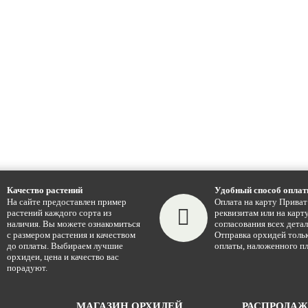
Качество растений
Удобный способ опла
На сайте предоставлен пример
Оплата на карту Приват
растений каждого сорта из
реквизитам или на карту
наличия. Вы можете ознакомиться
согласования всех детал
с размером растения и качеством
Отправка орхидей тольк
до оплаты. Выбираем лучшие
оплаты, наложенного пл
орхидеи, цена и качество вас
порадуют.
МАГАЗИН ОРХИДЕЙ
РАСПРОДА