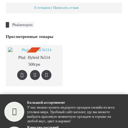
0 отзывов
Написать отзыв
/
Phalaenopsis
Просмотренные товары
ПРЕДЗАКАЗ
Phal. Hybrid №514
500грн
Большой ассортимент
У нас можно купить недорого орхидеи онлайн из всех
уголков мира. Удобный сайт-каталог, где вы можете
выбрать красивую комнатную орхидею в горшке на
любой вкус, цвет и карман!
Качество растений