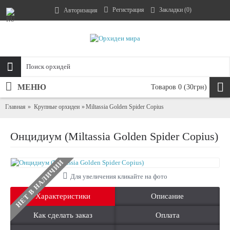
Регистрация
Закладки (
0
)
Авторизация
МЕНЮ
Товаров 0 (30грн)
Главная
Крупные орхидеи
Miltassia Golden Spider Copius
Онцидиум (Miltassia Golden Spider Copius)
НЕТ В НАЛИЧИИ
Для увеличения кликайте на фото
Характеристики
Описание
Как сделать заказ
Оплата