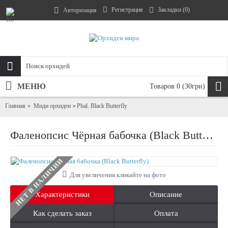
Регистрация
Закладки (
0
)
Авторизация
МЕНЮ
Товаров 0 (30грн)
Главная
Миди орхидеи
Phal. Black Butterfly
Фаленопсис Чёрная бабочка (Black Butterfly)
НЕТ В НАЛИЧИИ
Для увеличения кликайте на фото
Характеристики
Описание
Как сделать заказ
Оплата