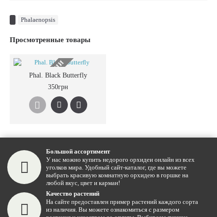
Phalaenopsis
Просмотренные товары
НЕТ В НАЛИЧИИ
Phal. Black Butterfly
350грн
Большой ассортимент
У нас можно купить недорого орхидеи онлайн из всех
уголков мира. Удобный сайт-каталог, где вы можете
выбрать красивую комнатную орхидею в горшке на
любой вкус, цвет и карман!
Качество растений
На сайте предоставлен пример растений каждого сорта
из наличия. Вы можете ознакомиться с размером