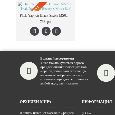
ПРЕДЗАКАЗ
Phal. Yaphon Black Snake MS09 x (Phal. Diamond Beauty x Mituo Sun)
738грн
Большой ассортимент
У нас можно купить недорого
орхидеи онлайн из всех уголков
мира. Удобный сайт-каталог, где
вы можете выбрать красивую
комнатную орхидею в горшке на
любой вкус, цвет и карман!
ОРХИДЕИ МИРА
ИНФОРМАЦИЯ
В нашем интернет магазине Орхидеи
О нас