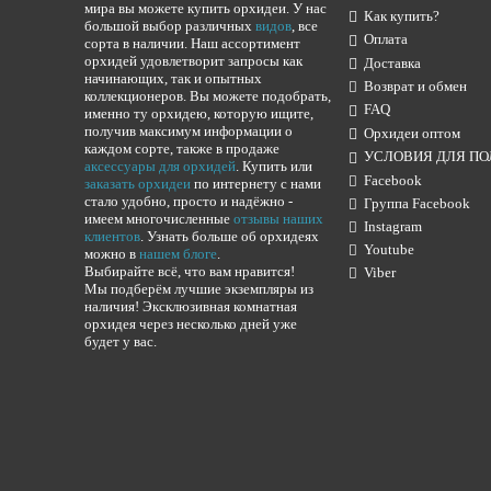
мира вы можете купить орхидеи. У нас
Как купить?
большой выбор различных
видов
, все
Оплата
сорта в наличии. Наш ассортимент
орхидей удовлетворит запросы как
Доставка
начинающих, так и опытных
Возврат и обмен
коллекционеров. Вы можете подобрать,
FAQ
именно ту орхидею, которую ищите,
получив максимум информации о
Орхидеи оптом
каждом сорте, также в продаже
УСЛОВИЯ ДЛЯ ПО
аксессуары для орхидей
. Купить или
Facebook
заказать орхидеи
по интернету с нами
стало удобно, просто и надёжно -
Группа Facebook
имеем многочисленные
отзывы наших
Instagram
клиентов
. Узнать больше об орхидеях
Youtube
можно в
нашем блоге
.
Выбирайте всё, что вам нравится!
Viber
Мы подберём лучшие экземпляры из
наличия! Эксклюзивная комнатная
орхидея через несколько дней уже
будет у вас.