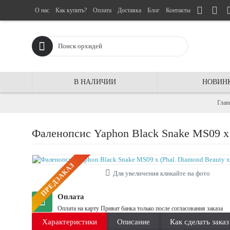
О нас
Как купить?
Оплата
Доставка
Блог
Контакты
В НАЛИЧИИ
НОВИН
Глав
Фаленопсис Yaphon Black Snake MS09 x 
ПРЕДЗАКАЗ
Для увеличения кликайте на фото
Оплата
Оплата на карту Приват банка только после согласования заказа
Характеристики
Описание
Как сделать заказ