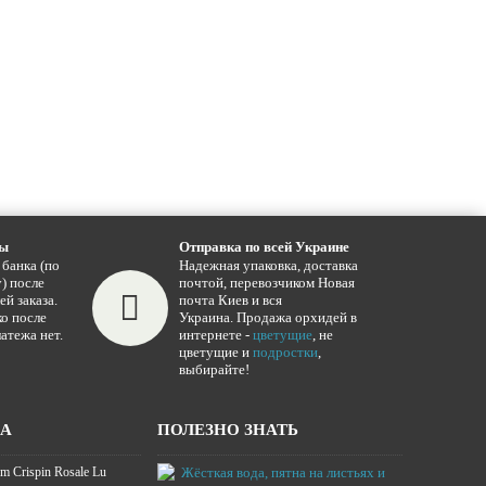
ты
Отправка по всей Украине
 банка (по
Надежная упаковка, доставка
) после
почтой, перевозчиком Новая
ей заказа.
почта Киев и вся
о после
Украина. Продажа орхидей в
атежа нет.
интернете -
цветущие
, не
цветущие и
подростки
,
выбирайте!
ЖА
ПОЛЕЗНО ЗНАТЬ
m Crispin Rosale Lu
Жёсткая вода,