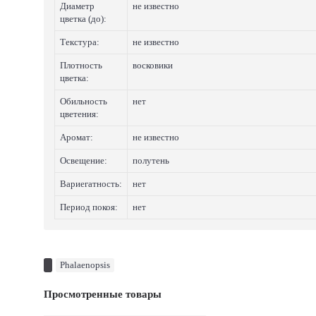
Диаметр
не известно
цветка (до):
Текстура:
не известно
Плотность
восковики
цветка:
Обильность
нет
цветения:
Аромат:
не известно
Освещение:
полутень
Вариегатность:
нет
Период покоя:
нет
Phalaenopsis
Просмотренные товары