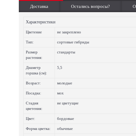
Доставка
Остались вопросы?
О
Характеристики
Цветение
не закреплено
Тип:
сортовые гибриды
Размер
стандарты
растения:
Диаметр
5,5
горшка (см):
Возраст:
молодые
Посадка:
мох
Стадия
не цветущие
цветения:
Цвет:
бордовые
Форма цветка:
обычные