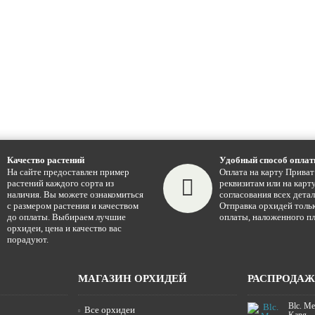
Качество растений
Удобный способ опла
На сайте предоставлен пример
Оплата на карту Приват
растений каждого сорта из
реквизитам или на карту
наличия. Вы можете ознакомиться
согласования всех детал
с размером растения и качеством
Отправка орхидей тольк
до оплаты. Выбираем лучшие
оплаты, наложенного пл
орхидеи, цена и качество вас
порадуют.
МАГАЗИН ОРХИДЕЙ
РАСПРОДА
Blc. Me
Все орхидеи