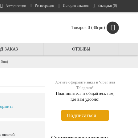
Регистрация
История заказов
Закладки (
0
)
Авторизация
Товаров 0 (30грн)
Д ЗАКАЗ
ОТЗЫВЫ
 Sun)
Хотите оформить заказ в Viber или
Telegram?
Подпишитесь и общайтесь там,
где вам удобно!
ормить
Подписаться
д оплатой
Сопутствующие товары