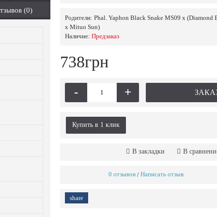
тзывов (0)
Родители:
Phal. Yaphon Black Snake MS09 x (Diamond 
x Mituo Sun)
Наличие:
Предзаказ
738грн
-
+
ЗАКА
Купить в 1 клик
В закладки
В сравнени
0 отзывов
Написать отзыв
/
share