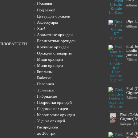
Kang
Новинки
575грн
Под заказ!
Цветущие орхидеи
Dtps. L
Аксессуары
600грн
Хит!
Ароматные орхидеи
Вариегатные орхидеи
ЛЬЗОВАТЕЛЕЙ
Phal. J
Крупные орхидеи
Lioulin
Орхидеи стандарты
уценка
Миди орхидеи
756грн
Мини орхидеи
Биг липы
Бабочки
Пелорики
Phal. (
Трилипсы
Gigante
Гибридные
540грн
Подростки орхидей
Садовые орхидеи
Королевские орхидеи
Phal. (Gold
Gigantea) M
Уценка орхидей
35
540грн
Распродажа
до 200 грн.
Phal. (
Mituo 