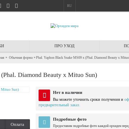
RU
КИ
ПРО УХОД
ПО
ная
Обычная форма
Phal. Yaphon Black Snake MS09 x (Phal. Diamond Beauty x Mituo
(Phal. Diamond Beauty x Mituo Sun)
Нет в наличии
Вы можете уточнить сроки получения и
оф
предварительный заказ.
Подробные фото
Оплата
Предоставим подробные фото каждой орхидеи пере