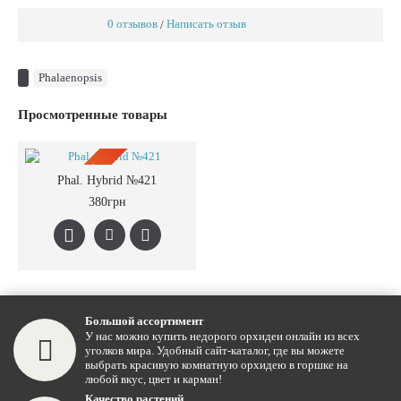
0 отзывов
Написать отзыв
/
Phalaenopsis
Просмотренные товары
ПРЕДЗАКАЗ
Phal. Hybrid №421
380грн
Большой ассортимент
У нас можно купить недорого орхидеи онлайн из всех
уголков мира. Удобный сайт-каталог, где вы можете
выбрать красивую комнатную орхидею в горшке на
любой вкус, цвет и карман!
Качество растений