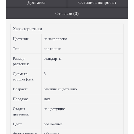
Доставка
Остались вопросы?
Отзывов (0)
Характеристики
Цветение
не закреплено
Тип:
сортовики
Размер
стандарты
растения:
Диаметр
8
горшка (см):
Возраст:
близкие к цветению
Посадка:
мох
Стадия
не цветущие
цветения:
Цвет:
оранжевые
Форма цветка:
обычные