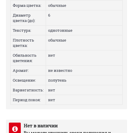
Форма цветка:
обычные
Диаметр
6
цветка (до):
Текстура:
однотонные
Плотность
обычные
цветка:
Обильность
нет
цветения:
Аромат:
не известно
Освещение:
полутень
Вариегатность:
нет
Период покоя:
нет
Нет в наличии
Вы можете уточнить сроки получения и