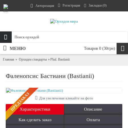
Регистрация
Закладки (
0
)
Авторизация
МЕНЮ
Товаров 0 (30грн)
Главная
Орхидеи стандарты
Phal. Bastianii
Фаленопсис Бастиани (Bastianii)
ПРЕДЗАКАЗ
Для увеличения кликайте на фото
Характеристики
Описание
Как сделать заказ
Оплата