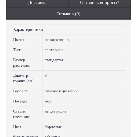
Доставка
Остались вопросы?
Отзывов (0)
Характеристики
Цветение
не закреплено
Тип:
сортовики
Размер
стандарты
растения:
Диаметр
8
горшка (см):
Возраст:
близкие к цветению
Посадка:
мох
Стадия
не цветущие
цветения:
Цвет:
бордовые
Форма цветка:
обычные