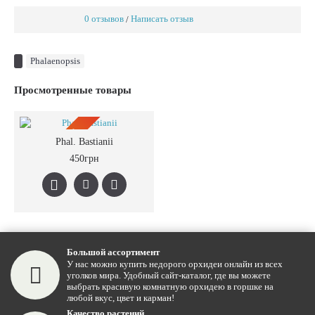
0 отзывов
Написать отзыв
/
Phalaenopsis
Просмотренные товары
ПРЕДЗАКАЗ
Phal. Bastianii
450грн
Большой ассортимент
У нас можно купить недорого орхидеи онлайн из всех
уголков мира. Удобный сайт-каталог, где вы можете
выбрать красивую комнатную орхидею в горшке на
любой вкус, цвет и карман!
Качество растений