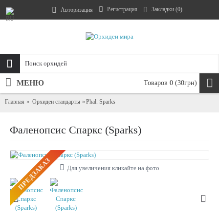
Регистрация
Закладки (
0
)
Авторизация
МЕНЮ
Товаров 0 (30грн)
Главная
Орхидеи стандарты
Phal. Sparks
Фаленопсис Спаркс (Sparks)
ПРЕДЗАКАЗ
Для увеличения кликайте на фото