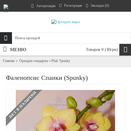
Регистрация
Закладки (
0
)
Авторизация
МЕНЮ
Товаров 0 (30грн)
Главная
Орхидеи стандарты
Phal. Spunky
Фаленопсис Спанки (Spunky)
НЕТ В НАЛИЧИИ