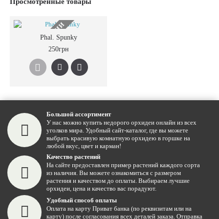
Просмотренные товары
НЕТ В НАЛИЧИИ
Phal. Spunky
250грн
Большой ассортимент
У нас можно купить недорого орхидеи онлайн из всех
уголков мира. Удобный сайт-каталог, где вы можете
выбрать красивую комнатную орхидею в горшке на
любой вкус, цвет и карман!
Качество растений
На сайте предоставлен пример растений каждого сорта
из наличия. Вы можете ознакомиться с размером
растения и качеством до оплаты. Выбираем лучшие
орхидеи, цена и качество вас порадуют.
Удобный способ оплаты
Оплата на карту Приват банка (по реквизитам или на
карту) после согласования всех деталей заказа. Отправка