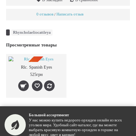
0 отзывов
Написать отзыв
/
Rhyncholaeliocattleya
Просмотренные товары
ПРЕДЗАКАЗ
Rlc. Spanish Eyes
525грн
Большой ассортимент
У нас можно купить недорого орхидеи онлайн из всех
уголков мира. Удобный сайт-каталог, где вы можете
выбрать красивую комнатную орхидею в горшке на
любой вкус, цвет и карман!