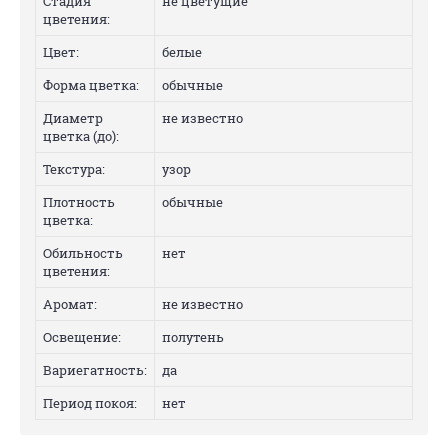
Стадия
не цветущие
цветения:
Цвет:
белые
Форма цветка:
обычные
Диаметр
не известно
цветка (до):
Текстура:
узор
Плотность
обычные
цветка:
Обильность
нет
цветения:
Аромат:
не известно
Освещение:
полутень
Вариегатность:
да
Период покоя:
нет