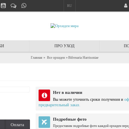
RU
КИ
ПРО УХОД
ПО
Главная
Все орхидеи
Bifrenaria Harrisoniae
Нет в наличии
Вы можете уточнить сроки получения и
оф
предварительный заказ.
Подробные фото
Оплата
Предоставим подробные фото каждой орхидеи пере