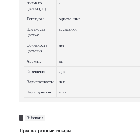
Диаметр
7
цветка (до):
Текстура:
однотонные
Плотность
восковики
цветка:
Обильность
нет
цветения:
Аромат:
да
Освещение:
яркое
Вариегатность:
нет
Период покоя:
есть
Bifrenaria
Просмотренные товары