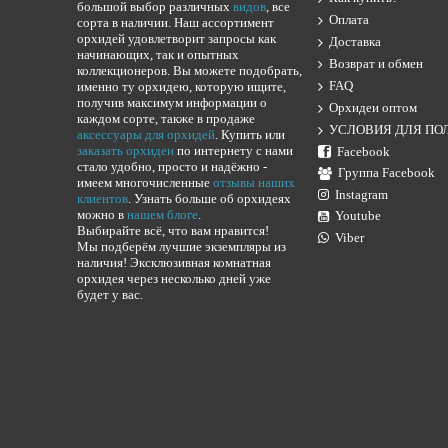
большой выбор различных
видов
, все
Оплата
сорта в наличии. Наш ассортимент
орхидей удовлетворит запросы как
Доставка
начинающих, так и опытных
Возврат и обмен
коллекционеров. Вы можете подобрать,
FAQ
именно ту орхидею, которую ищите,
получив максимум информации о
Орхидеи оптом
каждом сорте, также в продаже
УСЛОВИЯ ДЛЯ ПО
аксессуары для орхидей
. Купить или
заказать орхидеи
по интернету с нами
Facebook
стало удобно, просто и надёжно -
Группа Facebook
имеем многочисленные
отзывы наших
Instagram
клиентов
. Узнать больше об орхидеях
можно в
нашем блоге
.
Youtube
Выбирайте всё, что вам нравится!
Viber
Мы подберём лучшие экземпляры из
наличия! Эксклюзивная комнатная
орхидея через несколько дней уже
будет у вас.