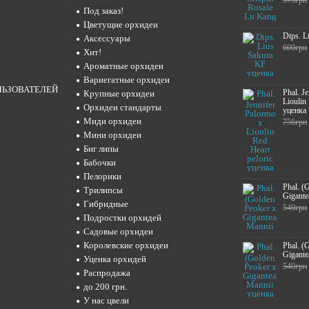
575грн
Под заказ!
Цветущие орхидеи
Dtps. L
Аксессуары
600грн
Хит!
Ароматные орхидеи
Вариегатные орхидеи
ЛЬЗОВАТЕЛЕЙ
Phal. J
Крупные орхидеи
Lioulin
Орхидеи стандарты
уценка
Миди орхидеи
756грн
Мини орхидеи
Биг липы
Бабочки
Пелорики
Phal. (
Трилипсы
Gigante
Гибридные
540грн
Подростки орхидей
Садовые орхидеи
Королевские орхидеи
Phal. (
Gigante
Уценка орхидей
540грн
Распродажа
до 200 грн.
У нас цвели