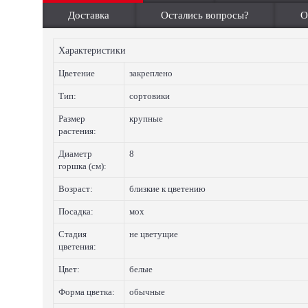
Доставка
Остались вопросы?
О
Характеристики
Цветение
закреплено
Тип:
сортовики
Размер
крупные
растения:
Диаметр
8
горшка (см):
Возраст:
близкие к цветению
Посадка:
мох
Стадия
не цветущие
цветения:
Цвет:
белые
Форма цветка:
обычные