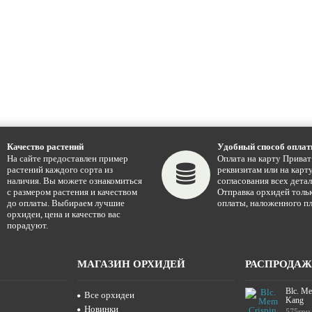
Качество растений
Удобный способ опла
На сайте предоставлен пример
Оплата на карту Приват
растений каждого сорта из
реквизитам или на карту
наличия. Вы можете ознакомиться
согласования всех детал
с размером растения и качеством
Отправка орхидей тольк
до оплаты. Выбираем лучшие
оплаты, наложенного пл
орхидеи, цена и качество вас
порадуют.
МАГАЗИН ОРХИДЕЙ
РАСПРОДА
Blc. Me
Все орхидеи
Kang
Новинки