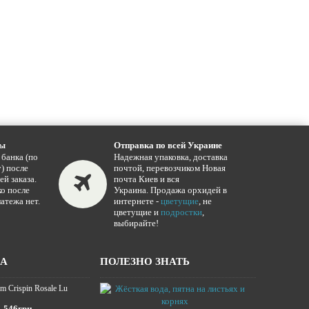
ты
Отправка по всей Украине
 банка (по
Надежная упаковка, доставка
) после
почтой, перевозчиком Новая
ей заказа.
почта Киев и вся
о после
Украина. Продажа орхидей в
атежа нет.
интернете -
цветущие
, не
цветущие и
подростки
,
выбирайте!
ЖА
ПОЛЕЗНО ЗНАТЬ
m Crispin Rosale Lu
Жёсткая вода,
16.01.2025
546грн