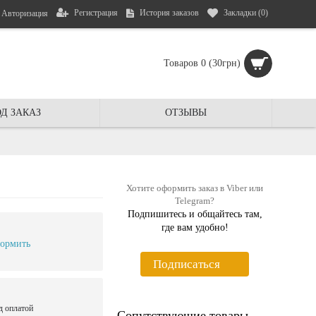
Регистрация
История заказов
Закладки (
0
)
Авторизация
Товаров 0 (30грн)
Д ЗАКАЗ
ОТЗЫВЫ
Хотите оформить заказ в Viber или
Telegram?
Подпишитесь и общайтесь там,
где вам удобно!
ормить
Подписаться
д оплатой
Сопутствующие товары