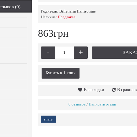
тзывов (0)
Родители:
Bifrenaria Harrisoniae
Наличие:
Предзаказ
863грн
-
+
ЗАКА
Купить в 1 клик
В закладки
В сравнен
0 отзывов
Написать отзыв
/
share