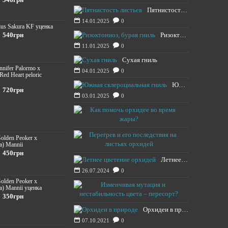
Пятнистость листьев
14.01.2025
0
ius Sakura KF уценка
540грн
Ризоктониоз, бурая гниль
11.01.2025
0
Сухая гниль
ennifer Palormo x
04.01.2025
0
 Red Heart peloric
Южная склероциальная гниль
720грн
03.01.2025
0
Как помочь о
13.08.2024
Перегрев и е
Golden Peoker x
a) Mannii
12.08.2024
450грн
Летнее цветение орхидей
26.07.2024
0
Golden Peoker x
Изменчивая м
a) Mannii уценка
350грн
20.11.2021
Орхидеи в природе
07.10.2021
0