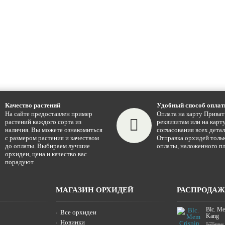
Качество растений
Удобный способ опла
На сайте предоставлен пример
Оплата на карту Приват
растений каждого сорта из
реквизитам или на карту
наличия. Вы можете ознакомиться
согласования всех детал
с размером растения и качеством
Отправка орхидей тольк
до оплаты. Выбираем лучшие
оплаты, наложенного пл
орхидеи, цена и качество вас
порадуют.
МАГАЗИН ОРХИДЕЙ
РАСПРОДА
Blc. Me
Все орхидеи
Kang
Новинки
575грн