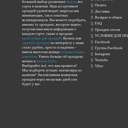
большой выбор различных
видов
, все
Оплата
сорта в наличии. Наш ассортимент
орхидей удовлетворит запросы как
Доставка
начинающих, так и опытных
Возврат и обмен
коллекционеров. Вы можете подобрать,
FAQ
именно ту орхидею, которую ищите,
получив максимум информации о
Орхидеи оптом
каждом сорте, также в продаже
УСЛОВИЯ ДЛЯ ПО
аксессуары для орхидей
. Купить или
Facebook
заказать орхидеи
по интернету с нами
стало удобно, просто и надёжно -
Группа Facebook
имеем многочисленные
отзывы наших
Instagram
клиентов
. Узнать больше об орхидеях
Youtube
можно в
нашем блоге
.
Выбирайте всё, что вам нравится!
Viber
Мы подберём лучшие экземпляры из
наличия! Эксклюзивная комнатная
орхидея через несколько дней уже
будет у вас.