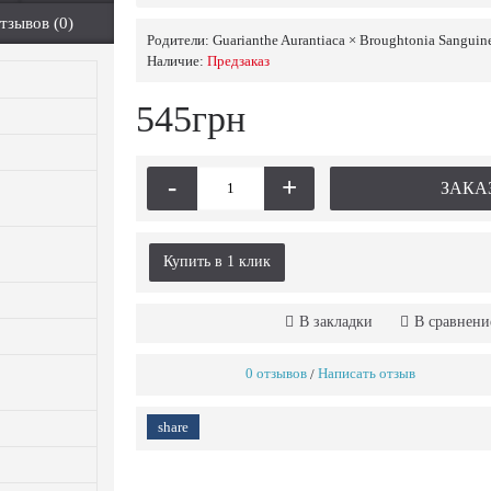
тзывов (0)
Родители:
Guarianthe Aurantiaca × Broughtonia Sanguin
Наличие:
Предзаказ
545грн
-
+
ЗАКА
Купить в 1 клик
В закладки
В сравнени
0 отзывов
Написать отзыв
/
share