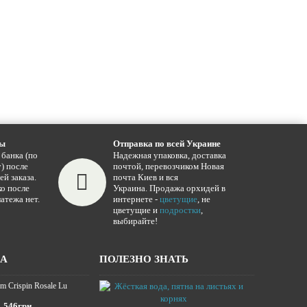
ты
Отправка по всей Украине
 банка (по
Надежная упаковка, доставка
) после
почтой, перевозчиком Новая
ей заказа.
почта Киев и вся
о после
Украина. Продажа орхидей в
атежа нет.
интернете -
цветущие
, не
цветущие и
подростки
,
выбирайте!
ЖА
ПОЛЕЗНО ЗНАТЬ
m Crispin Rosale Lu
Жёсткая вода,
16.01.2025
546грн