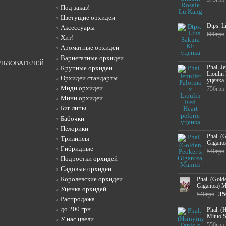
Под заказ!
Цветущие орхидеи
Dtps. L
Аксессуары
600грн
Хит!
Ароматные орхидеи
Вариегатные орхидеи
ЛЬЗОВАТЕЛЕЙ
Phal. J
Крупные орхидеи
Lioulin
Орхидеи стандарты
уценка
Миди орхидеи
756грн
Мини орхидеи
Биг липы
Бабочки
Пелорики
Phal. (
Трилипсы
Gigante
Гибридные
540грн
Подростки орхидей
Садовые орхидеи
Королевские орхидеи
Phal. (Gold
Gigantea) M
Уценка орхидей
35
540грн
Распродажа
до 200 грн.
Phal. (
Mituo 
У нас цвели
550грн