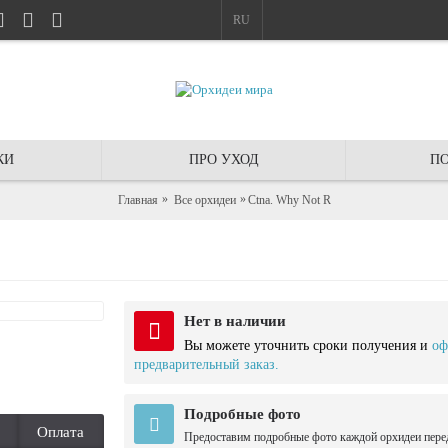
RU
КИ
ПРО УХОД
ПО
Главная
Все орхидеи
Ctna. Why Not R
Нет в наличии
Вы можете уточнить сроки получения и
оф
предварительный заказ.
Подробные фото
Оплата
Предоставим подробные фото каждой орхидеи пере