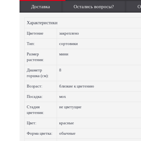
Доставка
Остались вопросы?
О
Характеристики
Цветение
закреплено
Тип:
сортовики
Размер
мини
растения:
Диаметр
8
горшка (см):
Возраст:
близкие к цветению
Посадка:
мох
Стадия
не цветущие
цветения:
Цвет:
красные
Форма цветка:
обычные