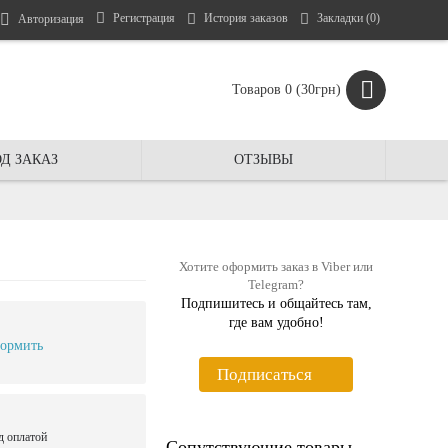
Регистрация
История заказов
Закладки (
0
)
Авторизация
Товаров 0 (30грн)
Д ЗАКАЗ
ОТЗЫВЫ
Хотите оформить заказ в Viber или
Telegram?
Подпишитесь и общайтесь там,
где вам удобно!
ормить
Подписаться
д оплатой
Сопутствующие товары