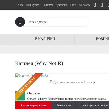
О нас
Как купить?
Оплата
Доставка
Блог
Контакты
В НАЛИЧИИ
НОВИН
Каттлея (Why Not R)
ПРЕДЗАКАЗ
Для увеличения кликайте на фото
Оплата
Оплата на карту Приват банка только после согласования заказа
Характеристики
Описание
Как сделать заказ