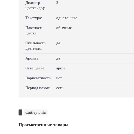
Диаметр
3
цветка (до):
Текстура:
однотонные
Плотность
обычные
цветка:
Обильность
да
цветения:
Аромат:
да
Освещение:
яркое
Вариегатность:
нет
Период покоя:
есть
Cattleytonia
Просмотренные товары