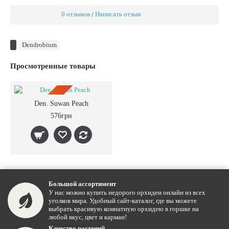
0 отзывов
Написать отзыв
/
Dendrobium
Просмотренные товары
ПРЕДЗАКАЗ
Den. Suwan Peach
576грн
Большой ассортимент
У нас можно купить недорого орхидеи онлайн из всех
уголков мира. Удобный сайт-каталог, где вы можете
выбрать красивую комнатную орхидею в горшке на
любой вкус, цвет и карман!
Качество растений