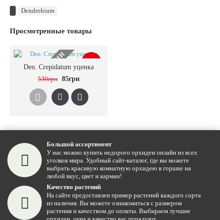
Dendrobium
Просмотренные товары
НЕТ В НАЛИЧИИ
-84%
Den. Crepidatum уценка
530грн
85грн
Большой ассортимент
У нас можно купить недорого орхидеи онлайн из всех
уголков мира. Удобный сайт-каталог, где вы можете
выбрать красивую комнатную орхидею в горшке на
любой вкус, цвет и карман!
Качество растений
На сайте предоставлен пример растений каждого сорта
из наличия. Вы можете ознакомиться с размером
растения и качеством до оплаты. Выбираем лучшие
орхидеи, цена и качество вас порадуют.