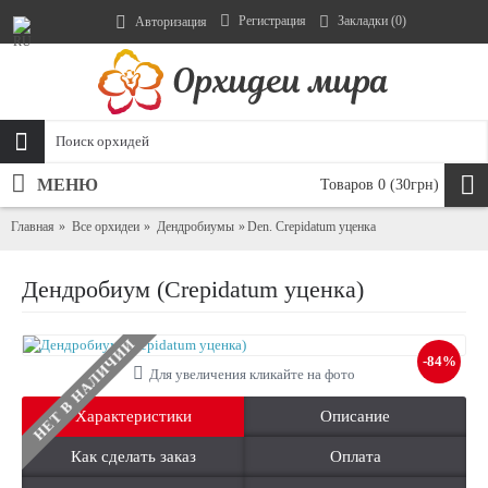
Регистрация
Закладки (
0
)
Авторизация
МЕНЮ
Товаров 0 (30грн)
Главная
Все орхидеи
Дендробиумы
Den. Crepidatum уценка
Дендробиум (Crepidatum уценка)
НЕТ В НАЛИЧИИ
-84%
Для увеличения кликайте на фото
Характеристики
Описание
Как сделать заказ
Оплата