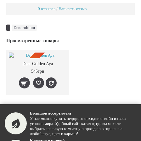
0 отзывов
Написать отзыв
/
Dendrobium
Просмотренные товары
ПРЕДЗАКАЗ
Den. Golden Aya
545грн
Большой ассортимент
У нас можно купить недорого орхидеи онлайн из всех
уголков мира. Удобный сайт-каталог, где вы можете
выбрать красивую комнатную орхидею в горшке на
любой вкус, цвет и карман!
Качество растений