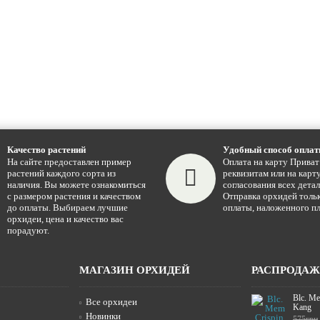
Качество растений
Удобный способ опла
На сайте предоставлен пример
Оплата на карту Приват
растений каждого сорта из
реквизитам или на карту
наличия. Вы можете ознакомиться
согласования всех детал
с размером растения и качеством
Отправка орхидей тольк
до оплаты. Выбираем лучшие
оплаты, наложенного пл
орхидеи, цена и качество вас
порадуют.
МАГАЗИН ОРХИДЕЙ
РАСПРОДА
Blc. Me
Все орхидеи
Kang
Новинки
575грн