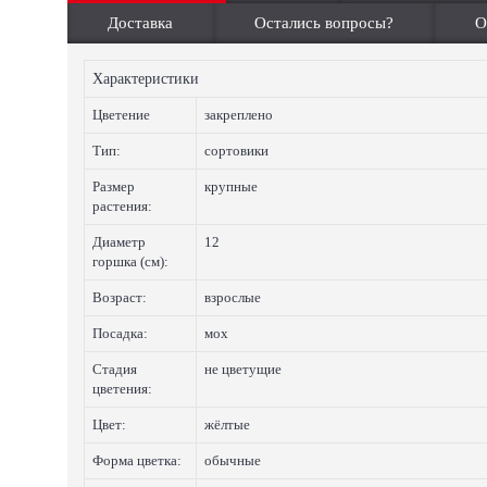
Доставка
Остались вопросы?
О
Характеристики
Цветение
закреплено
Тип:
сортовики
Размер
крупные
растения:
Диаметр
12
горшка (см):
Возраст:
взрослые
Посадка:
мох
Стадия
не цветущие
цветения:
Цвет:
жёлтые
Форма цветка:
обычные