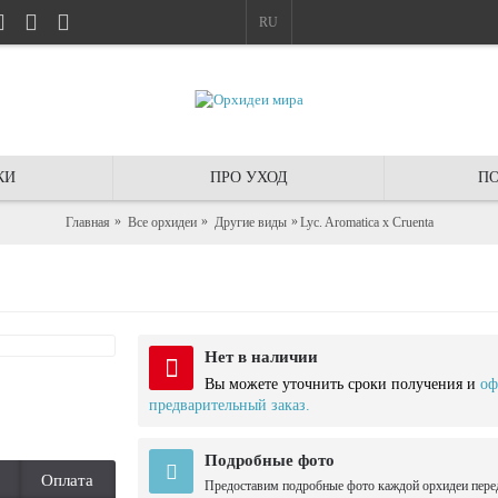
RU
КИ
ПРО УХОД
ПО
Главная
Все орхидеи
Другие виды
Lyc. Aromatica x Cruenta
Нет в наличии
Вы можете уточнить сроки получения и
оф
предварительный заказ.
Подробные фото
Оплата
Предоставим подробные фото каждой орхидеи пере