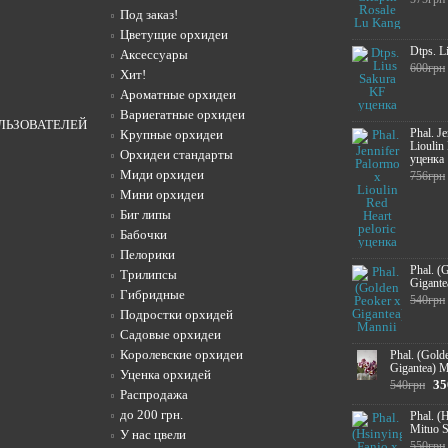
Под заказ!
Цветущие орхидеи
Dtps. L
Аксессуары
600грн
Хит!
Ароматные орхидеи
Вариегатные орхидеи
ЛЬЗОВАТЕЛЕЙ
Phal. J
Крупные орхидеи
Lioulin
Орхидеи стандарты
уценка
Миди орхидеи
756грн
Мини орхидеи
Биг липы
Бабочки
Пелорики
Phal. (
Трилипсы
Gigante
Гибридные
540грн
Подростки орхидей
Садовые орхидеи
Королевские орхидеи
Phal. (Gold
Gigantea) M
Уценка орхидей
35
540грн
Распродажа
до 200 грн.
Phal. (
Mituo 
У нас цвели
550грн