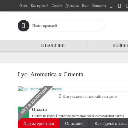
О нас
Как купить?
Оплата
Доставка
Блог
Контакты
В НАЛИЧИИ
НОВИН
Lyc. Aromatica x Cruenta
НЕТ В НАЛИЧИИ
Для увеличения кликайте на фото
Оплата
Оплата на карту Приват банка только после согласования заказа
Характеристики
Описание
Как сделать заказ