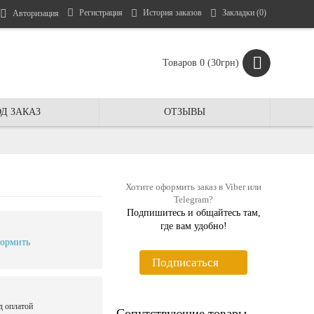
Регистрация
История заказов
Закладки (
0
)
Авторизация
Товаров 0 (30грн)
Д ЗАКАЗ
ОТЗЫВЫ
Хотите оформить заказ в Viber или
Telegram?
Подпишитесь и общайтесь там,
где вам удобно!
ормить
Подписаться
д оплатой
Сопутствующие товары