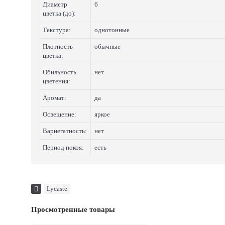
Диаметр
6
цветка (до):
Текстура:
однотонные
Плотность
обычные
цветка:
Обильность
нет
цветения:
Аромат:
да
Освещение:
яркое
Вариегатность:
нет
Период покоя:
есть
Lycaste
Просмотренные товары