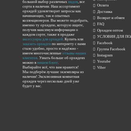
большой выбор различных
видов
, все
Оплата
сорта в наличии. Наш ассортимент
орхидей удовлетворит запросы как
Доставка
начинающих, так и опытных
Возврат и обмен
коллекционеров. Вы можете подобрать,
FAQ
именно ту орхидею, которую ищите,
получив максимум информации о
Орхидеи оптом
каждом сорте, также в продаже
УСЛОВИЯ ДЛЯ ПО
аксессуары для орхидей
. Купить или
Facebook
заказать орхидеи
по интернету с нами
стало удобно, просто и надёжно -
Группа Facebook
имеем многочисленные
отзывы наших
Instagram
клиентов
. Узнать больше об орхидеях
Youtube
можно в
нашем блоге
.
Выбирайте всё, что вам нравится!
Viber
Мы подберём лучшие экземпляры из
наличия! Эксклюзивная комнатная
орхидея через несколько дней уже
будет у вас.