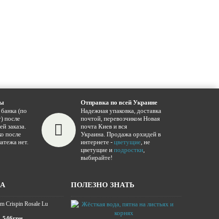
ты
Отправка по всей Украине
 банка (по
Надежная упаковка, доставка
) после
почтой, перевозчиком Новая
ей заказа.
почта Киев и вся
о после
Украина. Продажа орхидей в
атежа нет.
интернете -
цветущие
, не
цветущие и
подростки
,
выбирайте!
ЖА
ПОЛЕЗНО ЗНАТЬ
m Crispin Rosale Lu
Жёсткая вода,
16.01.2025
546грн