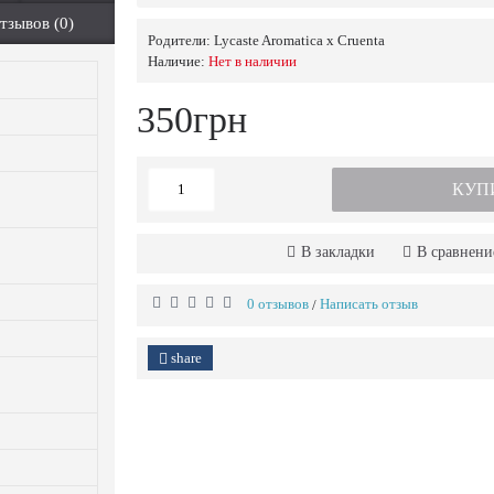
тзывов (0)
Родители:
Lycaste Aromatica x Cruenta
Наличие:
Нет в наличии
350грн
КУП
В закладки
В сравнени
0 отзывов
Написать отзыв
/
share