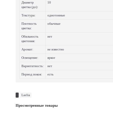
Диаметр
10
цветка (до):
Текстура:
однотонные
Плотность
обычные
цветка:
Обильность
нет
цветения:
Аромат:
не известно
Освещение:
яркое
Вариегатность:
нет
Период покоя:
есть
Laelia
Просмотренные товары