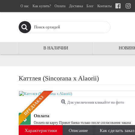
О нас
Как купить?
Оплата
Доставка
Блог
Контакты
В НАЛИЧИИ
НОВИН
Каттлея (Sincorana x Alaorii)
ПРЕДЗАКАЗ
Для увеличения кликайте на фото
Оплата
Оплата на карту Приват банка только после согласования заказа
Характеристики
Описание
Как сделать заказ