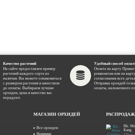
Качество растений
Удобный способ опла
На сайте предоставлен пример
Оплата на карту Приват
растений каждого сорта из
реквизитам или на карту
наличия. Вы можете ознакомиться
согласования всех детал
с размером растения и качеством
Отправка орхидей тольк
до оплаты. Выбираем лучшие
оплаты, наложенного пл
орхидеи, цена и качество вас
порадуют.
МАГАЗИН ОРХИДЕЙ
РАСПРОДА
Blc. Me
Все орхидеи
Kang
Новинки