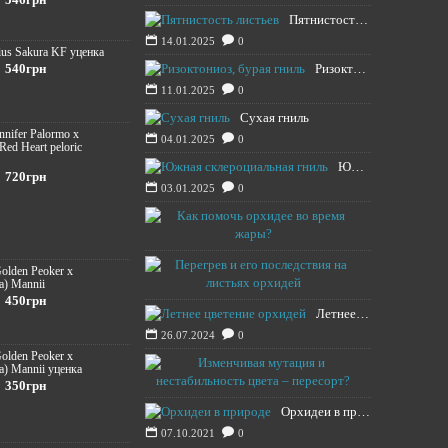
Пятнистость листьев
14.01.2025
0
ius Sakura KF уценка
540грн
Ризоктониоз, бурая гниль
11.01.2025
0
Сухая гниль
ennifer Palormo x
04.01.2025
0
 Red Heart peloric
Южная склероциальная гниль
720грн
03.01.2025
0
Как помочь о
13.08.2024
Перегрев и е
Golden Peoker x
a) Mannii
12.08.2024
450грн
Летнее цветение орхидей
26.07.2024
0
Golden Peoker x
Изменчивая м
a) Mannii уценка
350грн
20.11.2021
Орхидеи в природе
07.10.2021
0