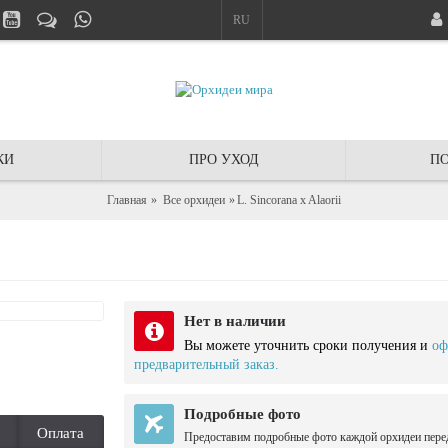
RU
КИ
ПРО УХОД
ПО
Главная
Все орхидеи
L. Sincorana x Alaorii
Нет в наличии
Вы можете уточнить сроки получения и
оф
предварительный заказ.
Подробные фото
Оплата
Предоставим подробные фото каждой орхидеи пере