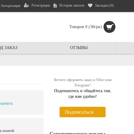
Регистрация
История заказов
Закладки (
0
)
Авторизация
Товаров 0 (30грн)
Д ЗАКАЗ
ОТЗЫВЫ
Хотите оформить заказ в Viber или
Telegram?
Подпишитесь и общайтесь там,
где вам удобно!
ормить
Подписаться
д оплатой
Сопутствующие товары