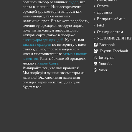
большой выбор различных
видов
, все
Оплата
сорта в наличии. Наш ассортимент
орхидей удовлетворит запросы как
Доставка
начинающих, так и опытных
Возврат и обмен
коллекционеров. Вы можете подобрать,
FAQ
именно ту орхидею, которую ищите,
получив максимум информации о
Орхидеи оптом
каждом сорте, также в продаже
УСЛОВИЯ ДЛЯ ПО
аксессуары для орхидей
. Купить или
заказать орхидеи
по интернету с нами
Facebook
стало удобно, просто и надёжно -
Группа Facebook
имеем многочисленные
отзывы наших
Instagram
клиентов
. Узнать больше об орхидеях
можно в
нашем блоге
.
Youtube
Выбирайте всё, что вам нравится!
Viber
Мы подберём лучшие экземпляры из
наличия! Эксклюзивная комнатная
орхидея через несколько дней уже
будет у вас.