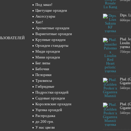
575грн
Под заказ!
Цветущие орхидеи
Dtps. L
Аксессуары
600грн
Хит!
Ароматные орхидеи
Вариегатные орхидеи
ЛЬЗОВАТЕЛЕЙ
Phal. J
Крупные орхидеи
Lioulin
Орхидеи стандарты
уценка
Миди орхидеи
756грн
Мини орхидеи
Биг липы
Бабочки
Пелорики
Phal. (
Трилипсы
Gigante
Гибридные
540грн
Подростки орхидей
Садовые орхидеи
Королевские орхидеи
Phal. (
Gigante
Уценка орхидей
540грн
Распродажа
до 200 грн.
У нас цвели