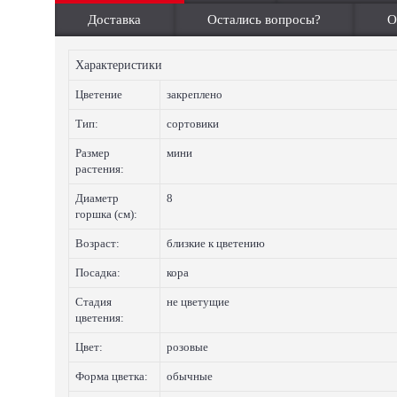
Доставка
Остались вопросы?
О
Характеристики
Цветение
закреплено
Тип:
сортовики
Размер
мини
растения:
Диаметр
8
горшка (см):
Возраст:
близкие к цветению
Посадка:
кора
Стадия
не цветущие
цветения:
Цвет:
розовые
Форма цветка:
обычные