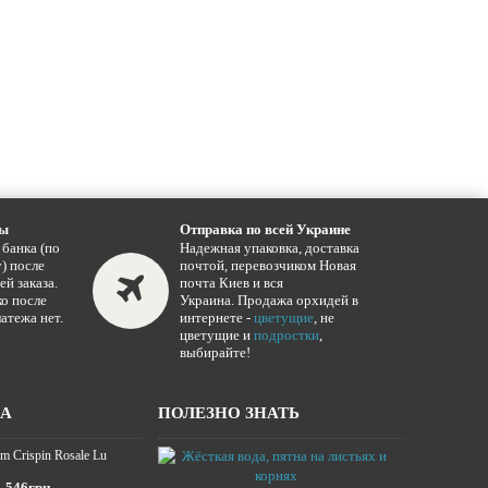
ты
Отправка по всей Украине
 банка (по
Надежная упаковка, доставка
) после
почтой, перевозчиком Новая
ей заказа.
почта Киев и вся
о после
Украина. Продажа орхидей в
атежа нет.
интернете -
цветущие
, не
цветущие и
подростки
,
выбирайте!
ЖА
ПОЛЕЗНО ЗНАТЬ
m Crispin Rosale Lu
Жёсткая вода,
16.01.2025
546грн