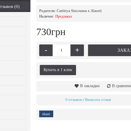
тзывов (0)
Родители:
Cattleya Sincorana х Alaorii
Наличие:
Предзаказ
730грн
-
+
ЗАКА
Купить в 1 клик
В закладки
В сравнен
0 отзывов
Написать отзыв
/
share