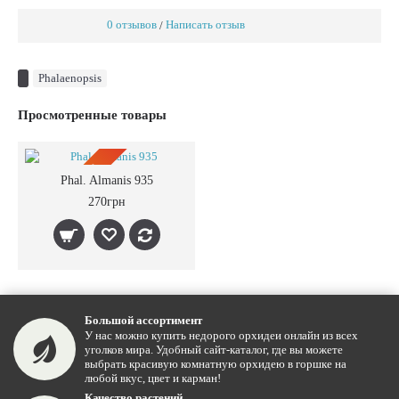
0 отзывов
Написать отзыв
/
Phalaenopsis
Просмотренные товары
ПРЕДЗАКАЗ
Phal. Almanis 935
270грн
Большой ассортимент
У нас можно купить недорого орхидеи онлайн из всех
уголков мира. Удобный сайт-каталог, где вы можете
выбрать красивую комнатную орхидею в горшке на
любой вкус, цвет и карман!
Качество растений