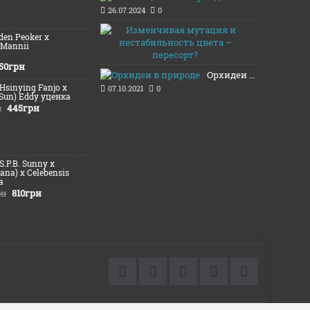
26.07.2024
0
Изменчивая
lden Peoker x
20.11.2021
 Mannii
50грн
Орхидеи в природе
(Hsinying Fanjo x
07.10.2021
0
 Sun) Eddy уценка
445грн
н
(S.P.B. Sunny х
iana) x Celebensis
а
810грн
рн