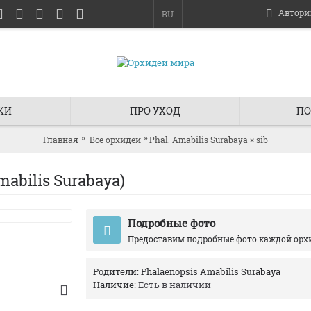
Автори
RU
КИ
ПРО УХОД
ПО
Главная
Все орхидеи
Phal. Amabilis Surabaya × sib
bilis Surabaya)
Подробные фото
Предоставим подробные фото каждой орх
Родители:
Phalaenopsis Amabilis Surabaya
Наличие:
Есть в наличии