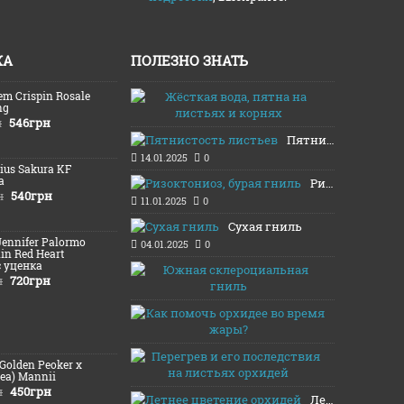
ЖА
ПОЛЕЗНО ЗНАТЬ
em Crispin Rosale
Жёсткая во
ng
16.01.2025
546грн
н
Пятнистость листьев
14.01.2025
0
Lius Sakura KF
а
Ризоктониоз, бурая гниль
540грн
н
11.01.2025
0
Сухая гниль
Jennifer Palormo
04.01.2025
0
lin Red Heart
c уценка
Южная скл
720грн
н
03.01.2025
Как помочь
13.08.2024
Перегрев и
(Golden Peoker x
12.08.2024
ea) Mannii
450грн
н
Летнее цветение орхидей