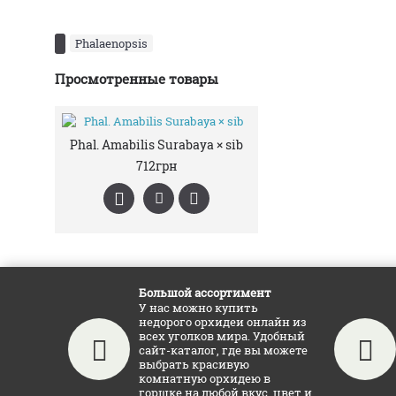
Phalaenopsis
Просмотренные товары
Phal. Amabilis Surabaya × sib
712грн
Большой ассортимент
У нас можно купить
недорого орхидеи онлайн из
всех уголков мира. Удобный
сайт-каталог, где вы можете
выбрать красивую
комнатную орхидею в
горшке на любой вкус, цвет и