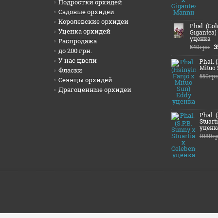
Подростки орхидей
Садовые орхидеи
Королевские орхидеи
Phal. (Go
Уценка орхидей
Gigantea)
уценка
Распродажа
3
540грн
до 200 грн.
У нас цвели
Phal. 
Mituo
Фласки
550гр
Сеянцы орхидей
Драгоценные орхидеи
Phal. 
Stuart
уценк
1080г