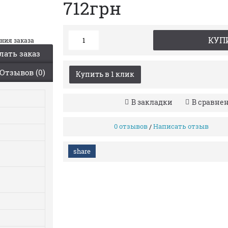
712грн
КУП
ания заказа
лать заказ
Отзывов (0)
Купить в 1 клик
В закладки
В сравне
0 отзывов
Написать отзыв
/
share