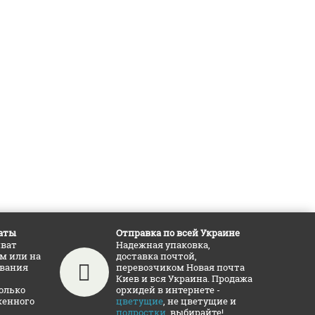
аты
Отправка по всей Украине
иват
Надежная упаковка,
ам или на
доставка почтой,
ования
перевозчиком Новая почта
Киев и вся Украина. Продажа
олько
орхидей в интернете -
женного
цветущие
, не цветущие и
подростки
, выбирайте!