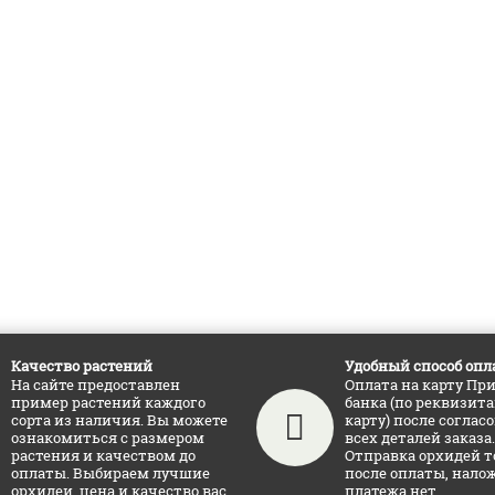
Качество растений
Удобный способ опл
На сайте предоставлен
Оплата на карту Пр
пример растений каждого
банка (по реквизит
сорта из наличия. Вы можете
карту) после соглас
ознакомиться с размером
всех деталей заказа.
растения и качеством до
Отправка орхидей т
оплаты. Выбираем лучшие
после оплаты, нало
орхидеи, цена и качество вас
платежа нет.