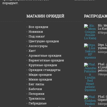
порадуют.
МАГАЗИН ОРХИДЕЙ
РАСПРОДА
Blc. M
Все орхидеи
Lu Ka
Новинки
575гр
Под заказ!
Цветущие орхидеи
Dtps. 
Аксессуары
уценк
Хит!
600гр
Ароматные орхидеи
Вариегатные орхидеи
Phal. 
Крупные орхидеи
x Liou
Орхидеи стандарты
pelori
Миди орхидеи
756гр
Мини орхидеи
Биг липы
Бабочки
Пелорики
Phal. 
Трилипсы
Gigant
Гибридные
540гр