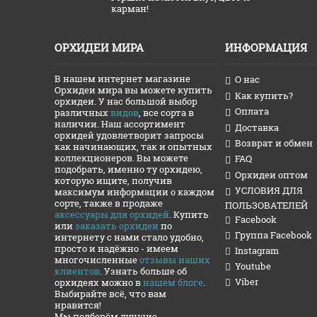
карман!
ОРХИДЕИ МИРА
ИНФОРМАЦИЯ
В нашем интернет магазине
О нас
Орхидеи мира вы можете купить
Как купить?
орхидеи. У нас большой выбор
Оплата
различных
видов
, все сорта в
наличии. Наш ассортимент
Доставка
орхидей удовлетворит запросы
Возврат и обмен
как начинающих, так и опытных
коллекционеров. Вы можете
FAQ
подобрать, именно ту орхидею,
Орхидеи оптом
которую ищите, получив
УСЛОВИЯ ДЛЯ
максимум информации о каждом
сорте, также в продаже
ПОЛЬЗОВАТЕЛЕЙ
аксессуары для орхидей
. Купить
Facebook
или
заказать орхидеи
по
Группа Facebook
интернету с нами стало удобно,
просто и надёжно - имеем
Instagram
многочисленные
отзывы наших
Youtube
клиентов
. Узнать больше об
Viber
орхидеях можно в
нашем блоге
.
Выбирайте всё, что вам
нравится!
Мы подберём лучшие