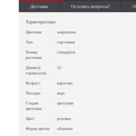
Доставка
Остались вопросы?
О
Характеристики
Цветение
закреплено
Тип:
сортовики
Размер
стандарты
растения:
Диаметр
12
горшка (см):
Возраст:
взрослые
Посадка:
кора
Стадия
цветущие
цветения:
Цвет:
розовые
Форма цветка:
обычные