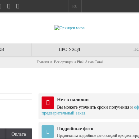
RU
КИ
ПРО УХОД
ПО
Главная
Все орхидеи
Phal. Asian Coral
Нет в наличии
Вы можете уточнить сроки получения и
оф
предварительный заказ.
Подробные фото
Оплата
Предоставим подробные фото каждой орхидеи пере