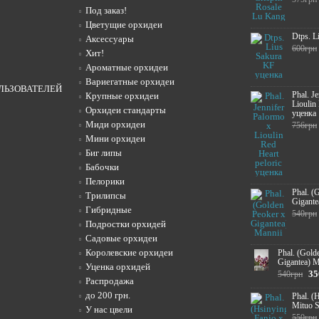
Под заказ!
Цветущие орхидеи
Dtps. L
Аксессуары
600грн
Хит!
Ароматные орхидеи
Вариегатные орхидеи
ЛЬЗОВАТЕЛЕЙ
Phal. J
Крупные орхидеи
Lioulin
Орхидеи стандарты
уценка
Миди орхидеи
756грн
Мини орхидеи
Биг липы
Бабочки
Пелорики
Phal. (
Трилипсы
Gigante
Гибридные
540грн
Подростки орхидей
Садовые орхидеи
Королевские орхидеи
Phal. (Gold
Gigantea) M
Уценка орхидей
35
540грн
Распродажа
до 200 грн.
Phal. (
Mituo 
У нас цвели
550грн