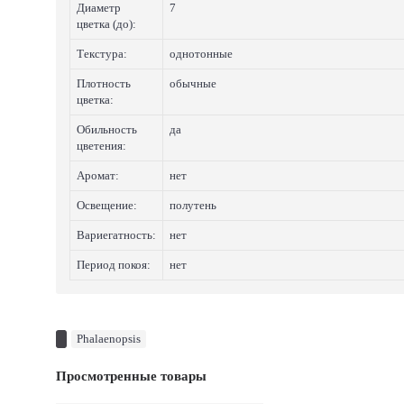
Диаметр
7
цветка (до):
Текстура:
однотонные
Плотность
обычные
цветка:
Обильность
да
цветения:
Аромат:
нет
Освещение:
полутень
Вариегатность:
нет
Период покоя:
нет
Phalaenopsis
Просмотренные товары