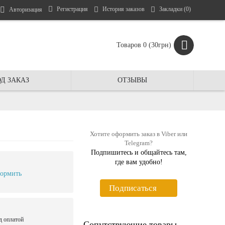
Регистрация
История заказов
Закладки (
0
)
Авторизация
Товаров 0 (30грн)
Д ЗАКАЗ
ОТЗЫВЫ
Хотите оформить заказ в Viber или
Telegram?
Подпишитесь и общайтесь там,
где вам удобно!
ормить
Подписаться
д оплатой
Сопутствующие товары