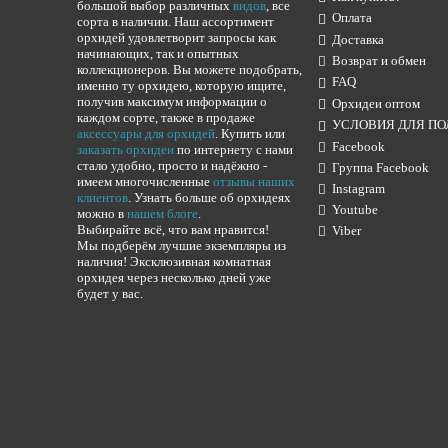
большой выбор различных
видов
, все
Оплата
сорта в наличии. Наш ассортимент
орхидей удовлетворит запросы как
Доставка
начинающих, так и опытных
Возврат и обмен
коллекционеров. Вы можете подобрать,
FAQ
именно ту орхидею, которую ищите,
получив максимум информации о
Орхидеи оптом
каждом сорте, также в продаже
УСЛОВИЯ ДЛЯ ПО
аксессуары для орхидей
. Купить или
Facebook
заказать орхидеи
по интернету с нами
стало удобно, просто и надёжно -
Группа Facebook
имеем многочисленные
отзывы наших
Instagram
клиентов
. Узнать больше об орхидеях
Youtube
можно в
нашем блоге
.
Выбирайте всё, что вам нравится!
Viber
Мы подберём лучшие экземпляры из
наличия! Эксклюзивная комнатная
орхидея через несколько дней уже
будет у вас.