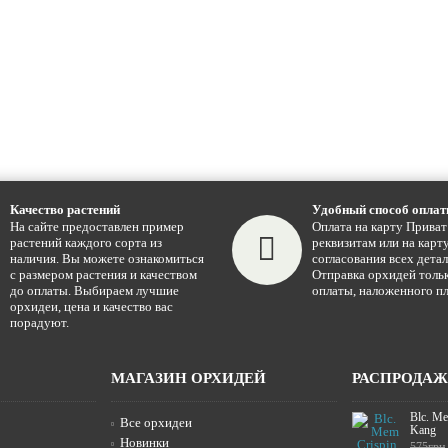
Качество растений
Удобный способ опла
На сайте предоставлен пример
Оплата на карту Приват
растений каждого сорта из
реквизитам или на карту
наличия. Вы можете ознакомиться
согласования всех детал
с размером растения и качеством
Отправка орхидей тольк
до оплаты. Выбираем лучшие
оплаты, наложенного пл
орхидеи, цена и качество вас
порадуют.
МАГАЗИН ОРХИДЕЙ
РАСПРОДА
Blc. Me
Все орхидеи
Kang
Новинки
575грн