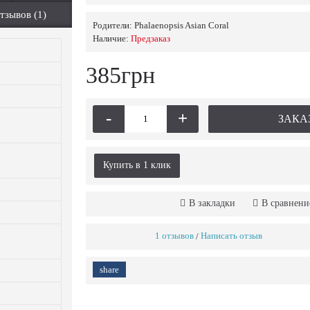
тзывов (1)
Родители:
Phalaenopsis Asian Coral
Наличие:
Предзаказ
385грн
-
+
ЗАКА
Купить в 1 клик
В закладки
В сравнени
1 отзывов
Написать отзыв
/
share