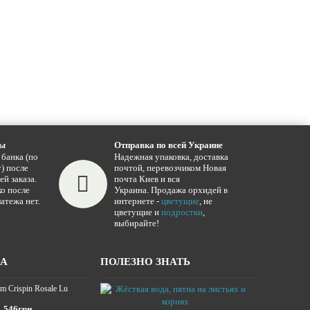
ты
Отправка по всей Украине
 банка (по
Надежная упаковка, доставка
) после
почтой, перевозчиком Новая
ей заказа.
почта Киев и вся
о после
Украина. Продажа орхидей в
атежа нет.
интернете -
цветущие
, не
цветущие и
подростки
,
выбирайте!
ЖА
ПОЛЕЗНО ЗНАТЬ
m Crispin Rosale Lu
Жёсткая вода,
16.01.2025
546грн