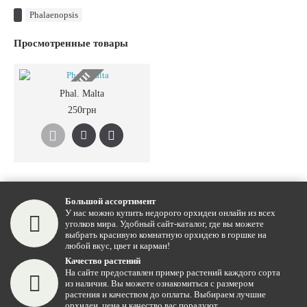
Phalaenopsis
Просмотренные товары
НЕТ В НАЛИЧИИ
Phal. Malta
250грн
Большой ассортимент
У нас можно купить недорого орхидеи онлайн из всех
уголков мира. Удобный сайт-каталог, где вы можете
выбрать красивую комнатную орхидею в горшке на
любой вкус, цвет и карман!
Качество растений
На сайте предоставлен пример растений каждого сорта
из наличия. Вы можете ознакомиться с размером
растения и качеством до оплаты. Выбираем лучшие
орхидеи, цена и качество вас порадуют.