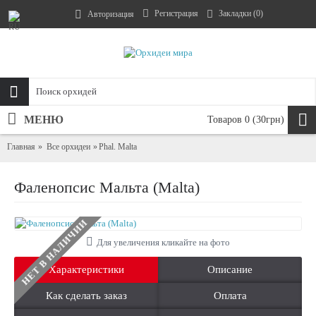
Регистрация
Закладки (
0
)
Авторизация
МЕНЮ
Товаров 0 (30грн)
Главная
Все орхидеи
Phal. Malta
Фаленопсис Мальта (Malta)
НЕТ В НАЛИЧИИ
Для увеличения кликайте на фото
Характеристики
Описание
Как сделать заказ
Оплата