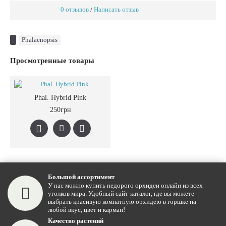
0 отзывов
Написать отзыв
/
Phalaenopsis
Просмотренные товары
Phal. Hybrid Pink
250грн
Большой ассортимент
У нас можно купить недорого орхидеи онлайн из всех
уголков мира. Удобный сайт-каталог, где вы можете
выбрать красивую комнатную орхидею в горшке на
любой вкус, цвет и карман!
Качество растений