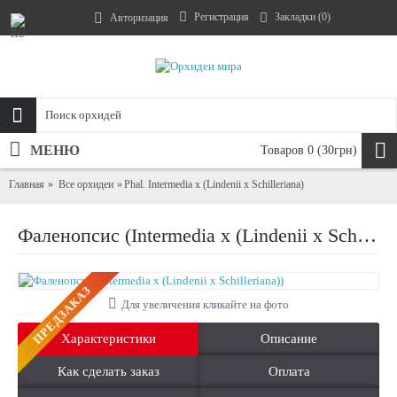
Регистрация
Закладки (
0
)
Авторизация
МЕНЮ
Товаров 0 (30грн)
Главная
Все орхидеи
Phal. Intermedia x (Lindenii x Schilleriana)
Фаленопсис (Intermedia x (Lindenii x Schilleriana))
ПРЕДЗАКАЗ
Для увеличения кликайте на фото
Характеристики
Описание
Как сделать заказ
Оплата