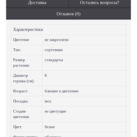
Доставка
Остались вопросы?
Отзывов (0)
Характеристики
Цветение
не закреплено
Тип:
сортовики
Размер
стандарты
растения:
Диаметр
8
горшка (см):
Возраст:
близкие к цветению
Посадка:
мох
Стадия
не цветущие
цветения:
Цвет:
белые
Форма цветка:
обычные