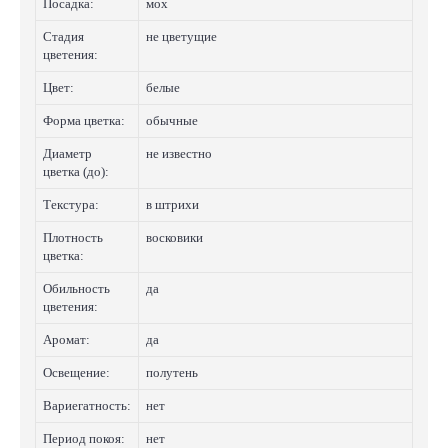
Посадка:
мох
Стадия
не цветущие
цветения:
Цвет:
белые
Форма цветка:
обычные
Диаметр
не известно
цветка (до):
Текстура:
в штрихи
Плотность
восковики
цветка:
Обильность
да
цветения:
Аромат:
да
Освещение:
полутень
Вариегатность:
нет
Период покоя:
нет