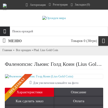
Регистрация
Закладки (
0
)
Авторизация
МЕНЮ
Товаров 0 (30грн)
Главная
Все орхидеи
Phal. Lius Gold Coin
Фаленопсис Льюис Голд Коин (Lius Gold Coin)
ПРЕДЗАКАЗ
Для увеличения кликайте на фото
Характеристики
Описание
Как сделать заказ
Оплата