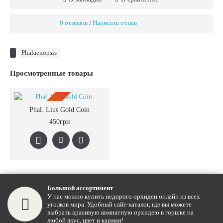
0 отзывов
Написать отзыв
/
Phalaenopsis
Просмотренные товары
ПРЕДЗАКАЗ
Phal. Lius Gold Coin
450грн
Большой ассортимент
У нас можно купить недорого орхидеи онлайн из всех
уголков мира. Удобный сайт-каталог, где вы можете
выбрать красивую комнатную орхидею в горшке на
любой вкус, цвет и карман!