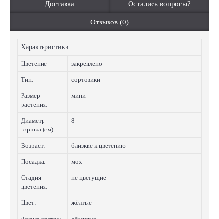
Доставка
Остались вопросы?
Отзывов (0)
Характеристики
Цветение
закреплено
Тип:
сортовики
Размер
мини
растения:
Диаметр
8
горшка (см):
Возраст:
близкие к цветению
Посадка:
мох
Стадия
не цветущие
цветения:
Цвет:
жёлтые
Форма цветка:
обычные