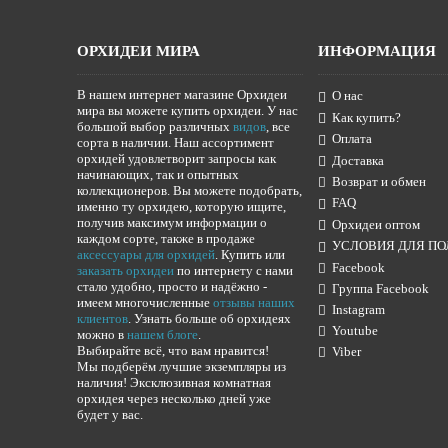
ОРХИДЕИ МИРА
ИНФОРМАЦИЯ
В нашем интернет магазине Орхидеи
О нас
мира вы можете купить орхидеи. У нас
Как купить?
большой выбор различных
видов
, все
Оплата
сорта в наличии. Наш ассортимент
орхидей удовлетворит запросы как
Доставка
начинающих, так и опытных
Возврат и обмен
коллекционеров. Вы можете подобрать,
FAQ
именно ту орхидею, которую ищите,
получив максимум информации о
Орхидеи оптом
каждом сорте, также в продаже
УСЛОВИЯ ДЛЯ ПО
аксессуары для орхидей
. Купить или
Facebook
заказать орхидеи
по интернету с нами
стало удобно, просто и надёжно -
Группа Facebook
имеем многочисленные
отзывы наших
Instagram
клиентов
. Узнать больше об орхидеях
Youtube
можно в
нашем блоге
.
Выбирайте всё, что вам нравится!
Viber
Мы подберём лучшие экземпляры из
наличия! Эксклюзивная комнатная
орхидея через несколько дней уже
будет у вас.