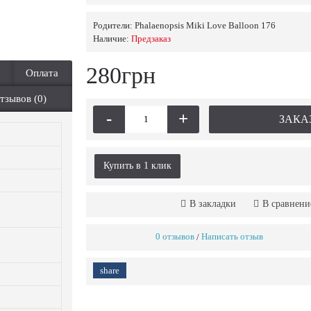
Родители:
Phalaenopsis Miki Love Balloon 176
Наличие:
Предзаказ
280грн
Оплата
тзывов (0)
-
+
ЗАКА
Купить в 1 клик
В закладки
В сравнени
0 отзывов
Написать отзыв
/
share