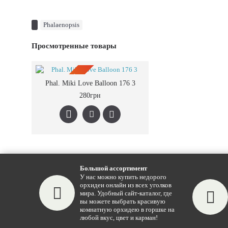
Phalaenopsis
Просмотренные товары
ПРЕДЗАКАЗ
Phal. Miki Love Balloon 176 3
280грн
Большой ассортимент
У нас можно купить недорого
орхидеи онлайн из всех уголков
мира. Удобный сайт-каталог, где
вы можете выбрать красивую
комнатную орхидею в горшке на
любой вкус, цвет и карман!