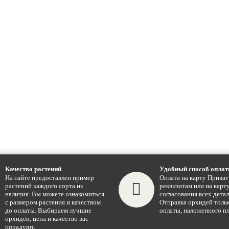
Качество растений
Удобный способ опла
На сайте предоставлен пример
Оплата на карту Приват
растений каждого сорта из
реквизитам или на карту
наличия. Вы можете ознакомиться
согласования всех детал
с размером растения и качеством
Отправка орхидей тольк
до оплаты. Выбираем лучшие
оплаты, наложенного пл
орхидеи, цена и качество вас
порадуют.