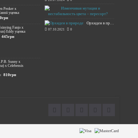
Изменчивая м
en Peoker x
annii уценка
20.11.2021
0грн
Орхидеи в природе
Hsinying Fanjo x
07.10.2021
0
Sun) Eddy уценка
445грн
S.P.B. Sunny х
na) x Celebensis
810грн
н