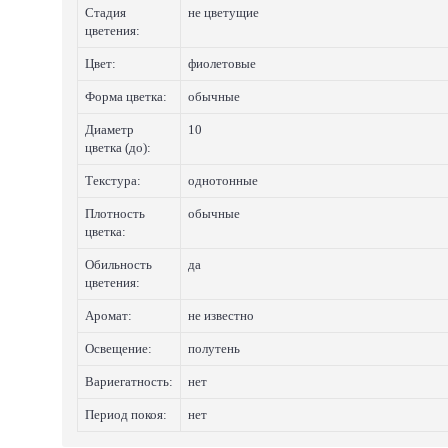
Стадия
не цветущие
цветения:
Цвет:
фиолетовые
Форма цветка:
обычные
Диаметр
10
цветка (до):
Текстура:
однотонные
Плотность
обычные
цветка:
Обильность
да
цветения:
Аромат:
не известно
Освещение:
полутень
Вариегатность:
нет
Период покоя:
нет