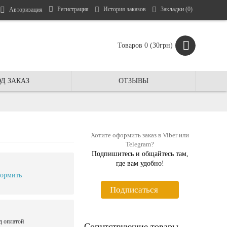
Регистрация
История заказов
Закладки (
0
)
Авторизация
Товаров 0 (30грн)
Д ЗАКАЗ
ОТЗЫВЫ
Хотите оформить заказ в Viber или
Telegram?
Подпишитесь и общайтесь там,
где вам удобно!
ормить
Подписаться
д оплатой
Сопутствующие товары