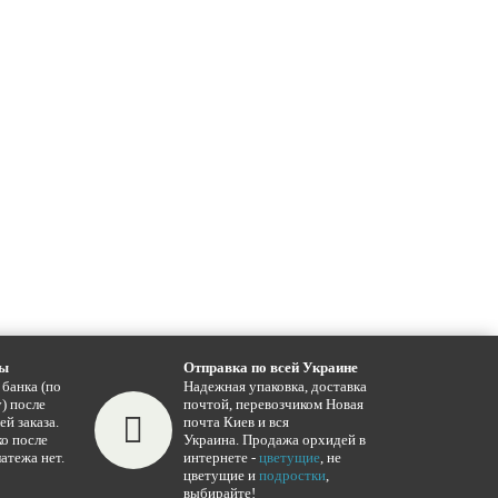
ты
Отправка по всей Украине
 банка (по
Надежная упаковка, доставка
) после
почтой, перевозчиком Новая
ей заказа.
почта Киев и вся
о после
Украина. Продажа орхидей в
атежа нет.
интернете -
цветущие
, не
цветущие и
подростки
,
выбирайте!