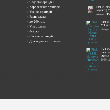
Садовые орхидеи
Королевские орхидеи
Phal. (Gold
Gigantea) M
Уценка орхидей
35
540грн
Распродажа
до 200 грн.
Phal. (
Mituo 
У нас цвели
550грн
Фласки
Сеянцы орхидей
Драгоценные орхидеи
Phal. (
Stuartia
уценка
1080гр