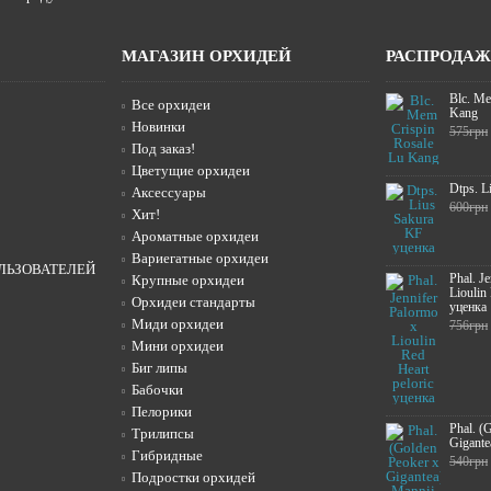
МАГАЗИН ОРХИДЕЙ
РАСПРОДА
Blc. Me
Все орхидеи
Kang
Новинки
575грн
Под заказ!
Цветущие орхидеи
Dtps. L
Аксессуары
600грн
Хит!
Ароматные орхидеи
Вариегатные орхидеи
ЛЬЗОВАТЕЛЕЙ
Phal. J
Крупные орхидеи
Lioulin
Орхидеи стандарты
уценка
Миди орхидеи
756грн
Мини орхидеи
Биг липы
Бабочки
Пелорики
Phal. (
Трилипсы
Gigante
Гибридные
540грн
Подростки орхидей