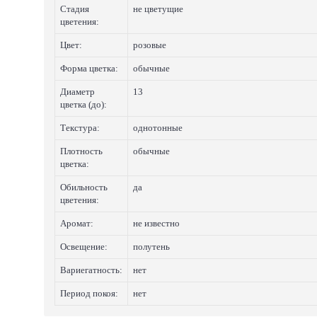
Стадия
не цветущие
цветения:
Цвет:
розовые
Форма цветка:
обычные
Диаметр
13
цветка (до):
Текстура:
однотонные
Плотность
обычные
цветка:
Обильность
да
цветения:
Аромат:
не известно
Освещение:
полутень
Вариегатность:
нет
Период покоя:
нет