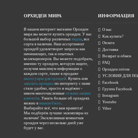
ОРХИДЕИ МИРА
ИНФОРМАЦИЯ
В нашем интернет магазине Орхидеи
О нас
мира вы можете купить орхидеи. У нас
Как купить?
большой выбор различных
видов
, все
Оплата
сорта в наличии. Наш ассортимент
орхидей удовлетворит запросы как
Доставка
начинающих, так и опытных
Возврат и обмен
коллекционеров. Вы можете подобрать,
FAQ
именно ту орхидею, которую ищите,
получив максимум информации о
Орхидеи оптом
каждом сорте, также в продаже
УСЛОВИЯ ДЛЯ ПО
аксессуары для орхидей
. Купить или
Facebook
заказать орхидеи
по интернету с нами
стало удобно, просто и надёжно -
Группа Facebook
имеем многочисленные
отзывы наших
Instagram
клиентов
. Узнать больше об орхидеях
Youtube
можно в
нашем блоге
.
Выбирайте всё, что вам нравится!
Viber
Мы подберём лучшие экземпляры из
наличия! Эксклюзивная комнатная
орхидея через несколько дней уже
будет у вас.