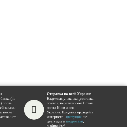
ты
Отправка по всей Украине
 банка (по
Надежная упаковка, доставка
) после
почтой, перевозчиком Новая
ей заказа.
почта Киев и вся
о после
Украина. Продажа орхидей в
атежа нет.
интернете -
цветущие
, не
цветущие и
подростки
,
выбирайте!