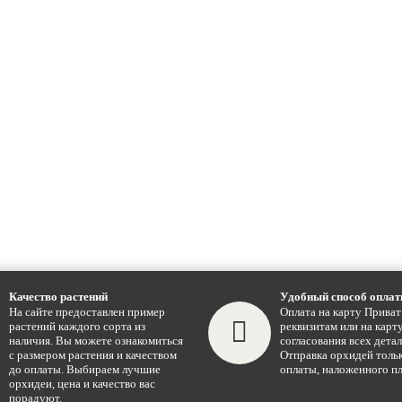
Качество растений
Удобный способ опла
На сайте предоставлен пример
Оплата на карту Приват
растений каждого сорта из
реквизитам или на карту
наличия. Вы можете ознакомиться
согласования всех детал
с размером растения и качеством
Отправка орхидей тольк
до оплаты. Выбираем лучшие
оплаты, наложенного пл
орхидеи, цена и качество вас
порадуют.