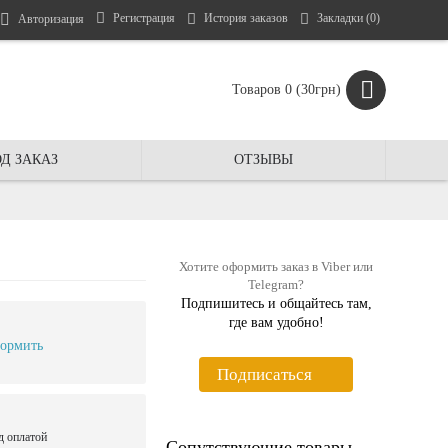
Регистрация
История заказов
Закладки (
0
)
Авторизация
Товаров 0 (30грн)
Д ЗАКАЗ
ОТЗЫВЫ
Хотите оформить заказ в Viber или
Telegram?
Подпишитесь и общайтесь там,
где вам удобно!
ормить
Подписаться
д оплатой
Сопутствующие товары