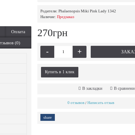
Родители:
Phalaenopsis Miki Pink Lady 1342
Наличие:
Предзаказ
270грн
Оплата
тзывов (0)
-
+
ЗАКА
Купить в 1 клик
В закладки
В сравнени
0 отзывов
Написать отзыв
/
share