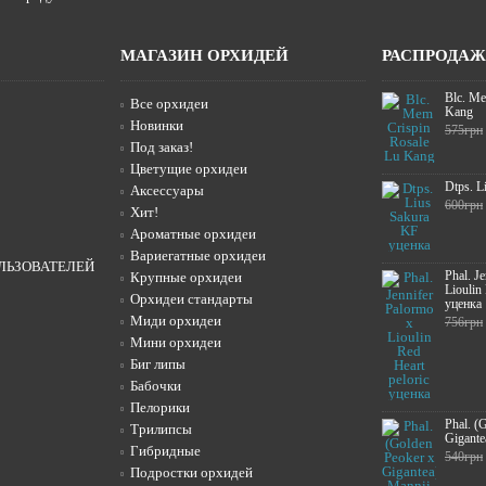
МАГАЗИН ОРХИДЕЙ
РАСПРОДА
Blc. Me
Все орхидеи
Kang
Новинки
575грн
Под заказ!
Цветущие орхидеи
Dtps. L
Аксессуары
600грн
Хит!
Ароматные орхидеи
Вариегатные орхидеи
ЛЬЗОВАТЕЛЕЙ
Phal. J
Крупные орхидеи
Lioulin
Орхидеи стандарты
уценка
Миди орхидеи
756грн
Мини орхидеи
Биг липы
Бабочки
Пелорики
Phal. (
Трилипсы
Gigante
Гибридные
540грн
Подростки орхидей