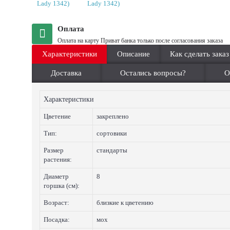
Оплата
Оплата на карту Приват банка только после согласования заказа
Характеристики
Описание
Как сделать заказ
Доставка
Остались вопросы?
О
Характеристики
Цветение
закреплено
Тип:
сортовики
Размер
стандарты
растения:
Диаметр
8
горшка (см):
Возраст:
близкие к цветению
Посадка:
мох