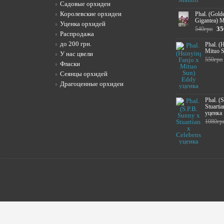
Садовые орхидеи
Королевские орхидеи
Phal. (Gold
Gigantea) M
Уценка орхидей
35
540грн
Распродажа
до 200 грн.
Phal. (
Mituo 
У нас цвели
550грн
Фласки
Сеянцы орхидей
Драгоценные орхидеи
Phal. (
Stuartia
уценка
1080гр