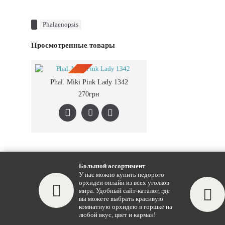
Phalaenopsis
Просмотренные товары
ПРЕДЗАКАЗ
Phal. Miki Pink Lady 1342
270грн
Большой ассортимент
У нас можно купить недорого
орхидеи онлайн из всех уголков
мира. Удобный сайт-каталог, где
вы можете выбрать красивую
комнатную орхидею в горшке на
любой вкус, цвет и карман!