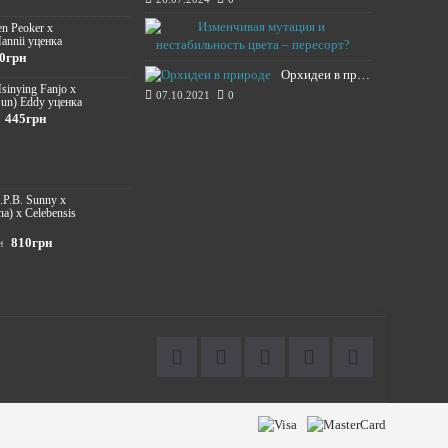
Изменчивая м
en Peoker x
annii уценка
20.11.2021
0грн
Орхидеи в природе
Hsinying Fanjo x
07.10.2021
0
Sun) Eddy уценка
445грн
S.P.B. Sunny х
na) x Celebensis
810грн
н