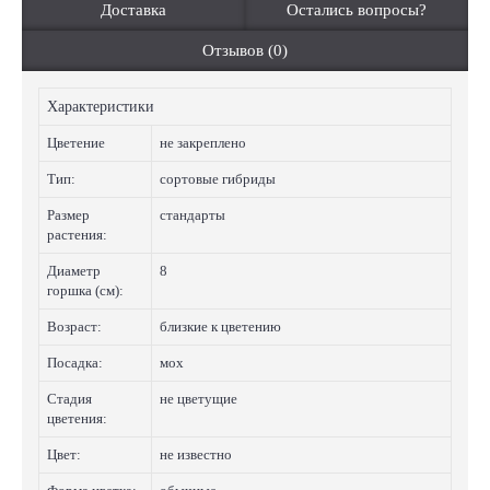
Доставка
Остались вопросы?
Отзывов (0)
Характеристики
Цветение
не закреплено
Тип:
сортовые гибриды
Размер
стандарты
растения:
Диаметр
8
горшка (см):
Возраст:
близкие к цветению
Посадка:
мох
Стадия
не цветущие
цветения:
Цвет:
не известно