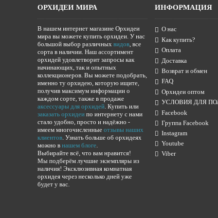
ОРХИДЕИ МИРА
ИНФОРМАЦИЯ
В нашем интернет магазине Орхидеи
О нас
мира вы можете купить орхидеи. У нас
Как купить?
большой выбор различных
видов
, все
Оплата
сорта в наличии. Наш ассортимент
орхидей удовлетворит запросы как
Доставка
начинающих, так и опытных
Возврат и обмен
коллекционеров. Вы можете подобрать,
FAQ
именно ту орхидею, которую ищите,
получив максимум информации о
Орхидеи оптом
каждом сорте, также в продаже
УСЛОВИЯ ДЛЯ ПО
аксессуары для орхидей
. Купить или
Facebook
заказать орхидеи
по интернету с нами
стало удобно, просто и надёжно -
Группа Facebook
имеем многочисленные
отзывы наших
Instagram
клиентов
. Узнать больше об орхидеях
Youtube
можно в
нашем блоге
.
Выбирайте всё, что вам нравится!
Viber
Мы подберём лучшие экземпляры из
наличия! Эксклюзивная комнатная
орхидея через несколько дней уже
будет у вас.