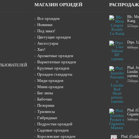
МАГАЗИН ОРХИДЕЙ
РАСПРОДА
Blc. Me
Все орхидеи
Kang
Новинки
575грн
Под заказ!
Цветущие орхидеи
Dtps. L
Аксессуары
600грн
Хит!
Ароматные орхидеи
Вариегатные орхидеи
ЛЬЗОВАТЕЛЕЙ
Phal. J
Крупные орхидеи
Lioulin
Орхидеи стандарты
уценка
Миди орхидеи
756грн
Мини орхидеи
Биг липы
Бабочки
Пелорики
Phal. (
Трилипсы
Gigante
Гибридные
540грн
Подростки орхидей
Садовые орхидеи
Королевские орхидеи
Phal. (Gold