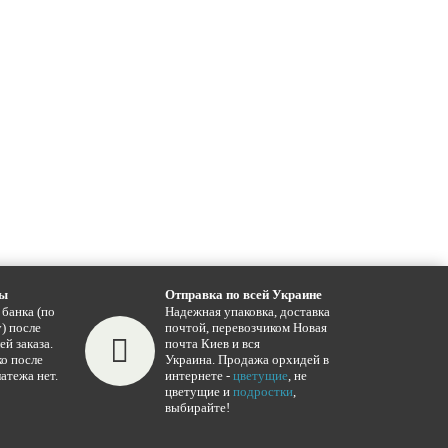
ты
Отправка по всей Украине
 банка (по
Надежная упаковка, доставка
) после
почтой, перевозчиком Новая
ей заказа.
почта Киев и вся
о после
Украина. Продажа орхидей в
атежа нет.
интернете -
цветущие
, не
цветущие и
подростки
,
выбирайте!