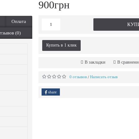
900грн
Оплата
КУП
тзывов (0)
Купить в 1 клик
В закладки
В сравнени
0 отзывов
Написать отзыв
/
share