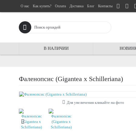
О нас
Как купить?
Оплата
Доставка
Блог
Контакты
В НАЛИЧИИ
НОВИН
Фаленопсис (Gigantea x Schilleriana)
Для увеличения кликайте на фото