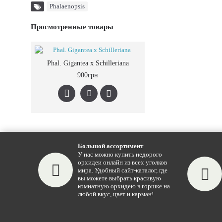
Phalaenopsis
Просмотренные товары
Phal. Gigantea x Schilleriana
900грн
Большой ассортимент
У нас можно купить недорого
орхидеи онлайн из всех уголков
мира. Удобный сайт-каталог, где
вы можете выбрать красивую
комнатную орхидею в горшке на
любой вкус, цвет и карман!