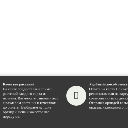
Качество растений
Удобный способ опла
На сайте предоставлен пример
Оплата на карту Приват
растений каждого сорта из
реквизитам или на карту
наличия. Вы можете ознакомиться
согласования всех детал
с размером растения и качеством
Отправка орхидей тольк
до оплаты. Выбираем лучшие
оплаты, наложенного пл
орхидеи, цена и качество вас
порадуют.