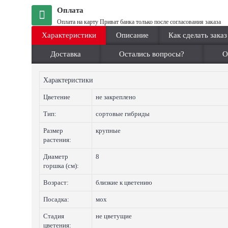
Оплата
Оплата на карту Приват банка только после согласования заказа
Характеристики
Описание
Как сделать заказ
Доставка
Остались вопросы?
О
Характеристики
Цветение
не закреплено
Тип:
сортовые гибриды
Размер
крупные
растения:
Диаметр
8
горшка (см):
Возраст:
близкие к цветению
Посадка:
мох
Стадия
не цветущие
цветения: