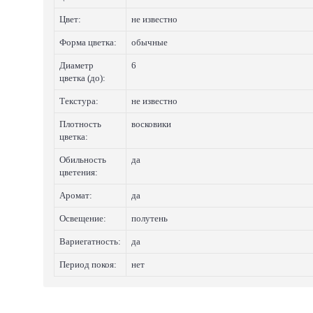
Цвет:
не известно
Форма цветка:
обычные
Диаметр
6
цветка (до):
Текстура:
не известно
Плотность
восковики
цветка:
Обильность
да
цветения:
Аромат:
да
Освещение:
полутень
Вариегатность:
да
Период покоя:
нет