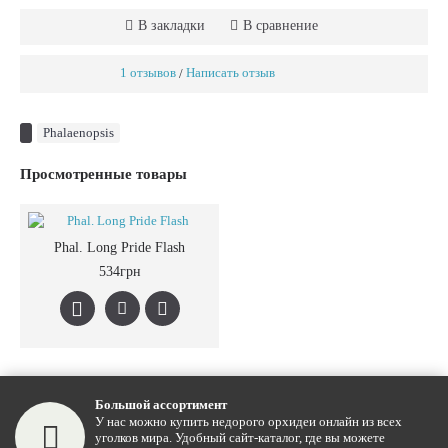
В закладки
В сравнение
1 отзывов
Написать отзыв
/
Phalaenopsis
Просмотренные товары
Phal. Long Pride Flash
534грн
Большой ассортимент
У нас можно купить недорого орхидеи онлайн из всех
уголков мира. Удобный сайт-каталог, где вы можете