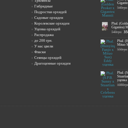
Трилипсы
Gigante
Гибридные
540грн
Подростки орхидей
Садовые орхидеи
Королевские орхидеи
Phal. (Gold
Gigantea) M
Уценка орхидей
35
540грн
Распродажа
до 200 грн.
Phal. (
Mituo 
У нас цвели
550грн
Фласки
Сеянцы орхидей
Драгоценные орхидеи
Phal. (
Stuartia
уценка
1080гр