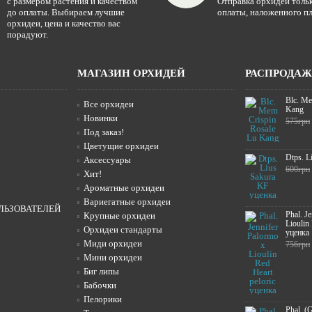
с размером растения и качеством
Отправка орхидей тольк
до оплаты. Выбираем лучшие
оплаты, наложенного пл
орхидеи, цена и качество вас
порадуют.
МАГАЗИН ОРХИДЕЙ
РАСПРОДА
Blc. Me
Все орхидеи
Kang
Новинки
575грн
Под заказ!
Цветущие орхидеи
Dtps. L
Аксессуары
600грн
Хит!
Ароматные орхидеи
Вариегатные орхидеи
ЛЬЗОВАТЕЛЕЙ
Phal. J
Крупные орхидеи
Lioulin
Орхидеи стандарты
уценка
Миди орхидеи
756грн
Мини орхидеи
Биг липы
Бабочки
Пелорики
Phal. (