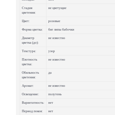
Стадия
не цветущие
цветения:
Цвет:
розовые
Форма цветка:
биг липы бабочки
Диаметр
не известно
цветка (до):
Текстура:
узор
Плотность
не известно
цветка:
Обильность
да
цветения:
Аромат:
не известно
Освещение:
полутень
Вариегатность:
нет
Период покоя:
нет