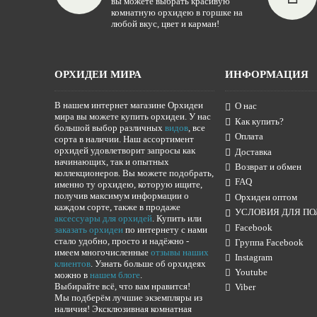
вы можете выбрать красивую
комнатную орхидею в горшке на
любой вкус, цвет и карман!
ОРХИДЕИ МИРА
ИНФОРМАЦИЯ
В нашем интернет магазине Орхидеи
О нас
мира вы можете купить орхидеи. У нас
Как купить?
большой выбор различных
видов
, все
Оплата
сорта в наличии. Наш ассортимент
орхидей удовлетворит запросы как
Доставка
начинающих, так и опытных
Возврат и обмен
коллекционеров. Вы можете подобрать,
FAQ
именно ту орхидею, которую ищите,
получив максимум информации о
Орхидеи оптом
каждом сорте, также в продаже
УСЛОВИЯ ДЛЯ ПО
аксессуары для орхидей
. Купить или
Facebook
заказать орхидеи
по интернету с нами
стало удобно, просто и надёжно -
Группа Facebook
имеем многочисленные
отзывы наших
Instagram
клиентов
. Узнать больше об орхидеях
Youtube
можно в
нашем блоге
.
Выбирайте всё, что вам нравится!
Viber
Мы подберём лучшие экземпляры из
наличия! Эксклюзивная комнатная