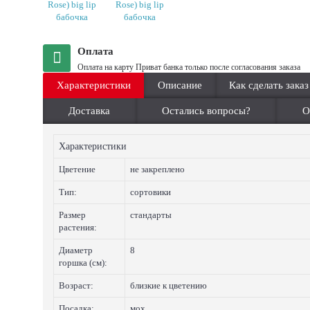
Оплата
Оплата на карту Приват банка только после согласования заказа
Характеристики
Описание
Как сделать заказ
Доставка
Остались вопросы?
О
Характеристики
Цветение
не закреплено
Тип:
сортовики
Размер
стандарты
растения:
Диаметр
8
горшка (см):
Возраст:
близкие к цветению
Посадка:
мох