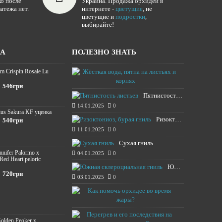
о после
Украина. Продажа орхидей в
атежа нет.
интернете -
цветущие
, не
цветущие и
подростки
,
выбирайте!
ЖА
ПОЛЕЗНО ЗНАТЬ
m Crispin Rosale Lu
Жёсткая вода,
16.01.2025
546грн
Пятнистость листьев
14.01.2025
0
ius Sakura KF уценка
Ризоктониоз, бурая гниль
540грн
11.01.2025
0
Сухая гниль
ennifer Palormo x
04.01.2025
0
 Red Heart peloric
Южная склероциальная гниль
720грн
03.01.2025
0
Как помочь о
13.08.2024
Перегрев и е
Golden Peoker x