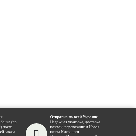
ты
Отправка по всей Украине
 банка (по
Надежная упаковка, доставка
) после
почтой, перевозчиком Новая
ей заказа.
почта Киев и вся