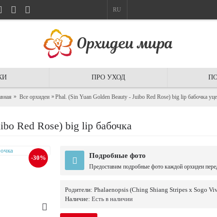
RU
КИ
ПРО УХОД
ПО
авная
Все орхидеи
Phal. (Sin Yuan Golden Beauty - Juibo Red Rose) big lip бабочка уц
ibo Red Rose) big lip бабочка
Подробные фото
-30%
Предоставим подробные фото каждой орхидеи пере
Родители:
Phalaenopsis (Ching Shiang Stripes x Sogo Vi
Наличие:
Есть в наличии