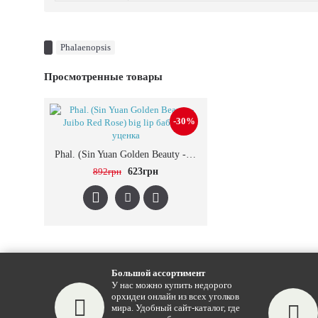
Phalaenopsis
Просмотренные товары
-30%
Phal. (Sin Yuan Golden Beauty - Juibo Red Rose) big lip бабочка уценка
892грн
623грн
Большой ассортимент
У нас можно купить недорого
орхидеи онлайн из всех уголков
мира. Удобный сайт-каталог, где