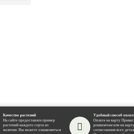
Качество растений
Удобный способ опла
На сайте предоставлен пример
Оплата на карту Приват
растений каждого сорта из
реквизитам или на карту
наличия. Вы можете ознакомиться
согласования всех детал