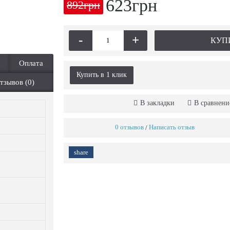
623грн
892грн
-
+
КУП
Оплата
Купить в 1 клик
тзывов (0)
В закладки
В сравнени
0 отзывов
Написать отзыв
/
share