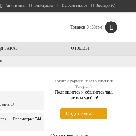
Регистрация
История заказов
Закладки (
0
)
Авторизация
Товаров 0 (30грн)
Д ЗАКАЗ
ОТЗЫВЫ
енка
Хотите оформить заказ в Viber или
Telegram?
Подпишитесь и общайтесь там,
где вам удобно!
д оплатой
Подписаться
ven)
Просмотры: 744
Смотрите также