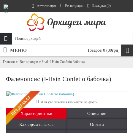
Регистрация
Закладки (
0
)
Авторизация
МЕНЮ
Товаров 0 (30грн)
Главная
Все орхидеи
Phal. I-Hsin Confetio бабочка
Фаленопсис (I-Hsin Confetio бабочка)
ПРЕДЗАКАЗ
Для увеличения кликайте на фото
Характеристики
Описание
Как сделать заказ
Оплата