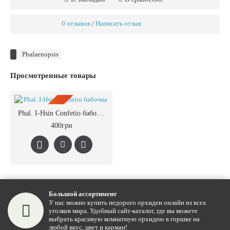
0 отзывов
Написать отзыв
/
Phalaenopsis
Просмотренные товары
ПРЕДЗАКАЗ
Phal. I-Hsin Confetio бабочка
400грн
Большой ассортимент
У нас можно купить недорого орхидеи онлайн из всех
уголков мира. Удобный сайт-каталог, где вы можете
выбрать красивую комнатную орхидею в горшке на
любой вкус, цвет и карман!