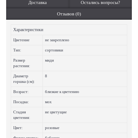
Доставка
Остались вопросы?
Отзывов (0)
Характеристики
Цветение
не закреплено
Тип:
сортовики
Размер
миди
растения:
Диаметр
8
горшка (см):
Возраст:
близкие к цветению
Посадка:
мох
Стадия
не цветущие
цветения:
Цвет:
розовые
Форма цветка:
бабочки