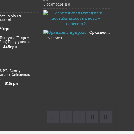
26.07.2024
0
Изменчивая
lden Peoker x
20.11.2021
 Mannii
50грн
Орхидеи в природе
(Hsinying Fanjo x
07.10.2021
0
 Sun) Eddy уценка
445грн
н
(S.P.B. Sunny х
iana) x Celebensis
а
810грн
рн