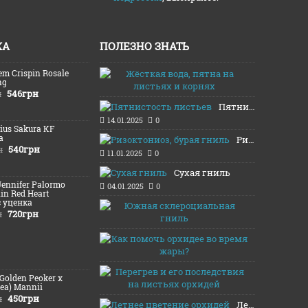
ЖА
ПОЛЕЗНО ЗНАТЬ
em Crispin Rosale
Жёсткая во
ng
16.01.2025
546грн
н
Пятнистость листьев
14.01.2025
0
Lius Sakura KF
а
Ризоктониоз, бурая гниль
540грн
н
11.01.2025
0
Сухая гниль
Jennifer Palormo
04.01.2025
0
lin Red Heart
c уценка
Южная скл
720грн
н
03.01.2025
Как помочь
13.08.2024
Перегрев и
(Golden Peoker x
12.08.2024
ea) Mannii
450грн
н
Летнее цветение орхидей