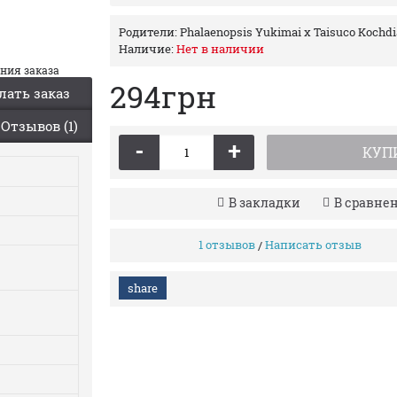
Родители:
Phalaenopsis Yukimai x Taisuco Kochd
Наличие:
Нет в наличии
ания заказа
294грн
лать заказ
Отзывов (1)
-
+
КУП
В закладки
В сравне
1 отзывов
Написать отзыв
/
share