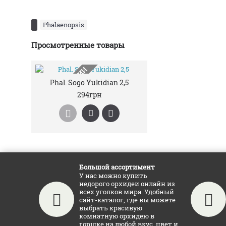
Phalaenopsis
Просмотренные товары
НЕТ В НАЛИЧИИ
Phal. Sogo Yukidian 2,5
294грн
Большой ассортимент
У нас можно купить
недорого орхидеи онлайн из
всех уголков мира. Удобный
сайт-каталог, где вы можете
выбрать красивую
комнатную орхидею в
горшке на любой вкус, цвет и