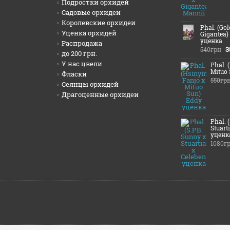
Подростки орхидей
Садовые орхидеи
Королевские орхидеи
Phal. (Go
Уценка орхидей
Gigantea)
уценка
Распродажа
3
540грн
до 200 грн.
У нас цвели
Phal. 
Mituo
Фласки
550гр
Сеянцы орхидей
Драгоценные орхидеи
Phal. 
Stuart
уценк
1080г