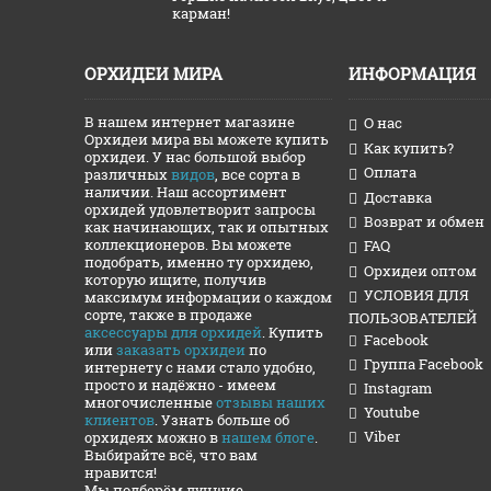
карман!
ОРХИДЕИ МИРА
ИНФОРМАЦИЯ
В нашем интернет магазине
О нас
Орхидеи мира вы можете купить
Как купить?
орхидеи. У нас большой выбор
Оплата
различных
видов
, все сорта в
наличии. Наш ассортимент
Доставка
орхидей удовлетворит запросы
Возврат и обмен
как начинающих, так и опытных
коллекционеров. Вы можете
FAQ
подобрать, именно ту орхидею,
Орхидеи оптом
которую ищите, получив
УСЛОВИЯ ДЛЯ
максимум информации о каждом
сорте, также в продаже
ПОЛЬЗОВАТЕЛЕЙ
аксессуары для орхидей
. Купить
Facebook
или
заказать орхидеи
по
Группа Facebook
интернету с нами стало удобно,
просто и надёжно - имеем
Instagram
многочисленные
отзывы наших
Youtube
клиентов
. Узнать больше об
Viber
орхидеях можно в
нашем блоге
.
Выбирайте всё, что вам
нравится!
Мы подберём лучшие