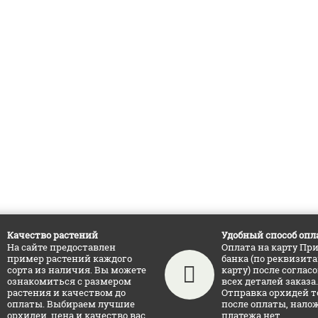
Качество растений
Удобный способ опл
На сайте предоставлен
Оплата на карту Пр
пример растений каждого
банка (по реквизит
сорта из наличия. Вы можете
карту) после соглас
ознакомиться с размером
всех деталей заказа.
растения и качеством до
Отправка орхидей т
оплаты. Выбираем лучшие
после оплаты, нало
орхидеи, цена и качество вас
платежа нет.