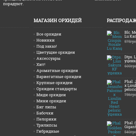
порадуют.
МАГАЗИН ОРХИДЕЙ
РАСПРОДА
Blc. M
Все орхидеи
Lu Ka
Новинки
575гр
Под заказ!
Цветущие орхидеи
Dtps. 
Аксессуары
уценк
Хит!
600гр
Ароматные орхидеи
Вариегатные орхидеи
Phal. 
Крупные орхидеи
x Liou
Орхидеи стандарты
pelori
Миди орхидеи
756гр
Мини орхидеи
Биг липы
Бабочки
Пелорики
Phal. 
Трилипсы
Gigant
Гибридные
540гр