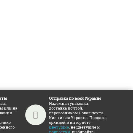
аты
Отправка по всей Украине
иват
Надежная упаковка,
ам или на
доставка почтой,
ования
перевозчиком Новая почта
Киев и вся Украина. Продажа
олько
орхидей в интернете -
женного
цветущие
, не цветущие и
подростки
, выбирайте!