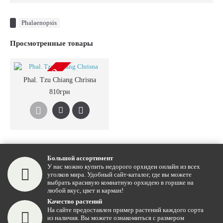
Phalaenopsis
Просмотренные товары
РАСПРОДАНО
Phal. Tzu Chiang Chrisna
810грн
Большой ассортимент
У нас можно купить недорого орхидеи онлайн из всех
уголков мира. Удобный сайт-каталог, где вы можете
выбрать красивую комнатную орхидею в горшке на
любой вкус, цвет и карман!
Качество растений
На сайте предоставлен пример растений каждого сорта
из наличия. Вы можете ознакомиться с размером