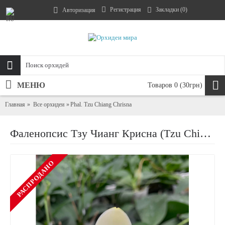
Регистрация
Закладки (
0
)
Авторизация
МЕНЮ
Товаров 0 (30грн)
Главная
Все орхидеи
Phal. Tzu Chiang Chrisna
Фаленопсис Тзу Чианг Крисна (Tzu Chiang Chrisna)
РАСПРОДАНО