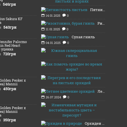
16.01.2025
546грн
н
Пятнистость листьев
14.01.2025
0
Lius Sakura KF
а
Ризоктониоз, бурая гниль
540грн
н
11.01.2025
0
Сухая гниль
Jennifer Palormo
04.01.2025
0
lin Red Heart
c уценка
Южная скл
720грн
н
03.01.2025
Как помочь
13.08.2024
Перегрев и
(Golden Peoker x
12.08.2024
ea) Mannii
450грн
н
Летнее цветение орхидей
26.07.2024
0
Изменчивая
(Golden Peoker x
20.11.2021
ea) Mannii
а
350грн
н
Орхидеи в природе