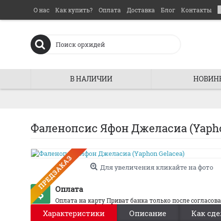
О нас
Как купить?
Оплата
Доставка
Блог
Контакты
В НАЛИЧИИ
НОВИН
Фаленопсис Яфон Джеласиа (Yapho
ПРЕДЗАКАЗ
Для увеличения кликайте на фото
Оплата
Оплата на карту Приват банка только после согласов
Характеристики
Описание
Как сде