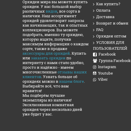
Орхидеи мира вы можете купить
Как купить?
орхидеи. У нас большой выбор
Оплата
различных
видов
, все сорта в
наличии. Наш ассортимент
Доставка
орхидей удовлетворит запросы
Возврат и обмен
как начинающих, так и опытных
FAQ
коллекционеров. Вы можете
подобрать, именно ту орхидею,
Орхидеи оптом
которую ищите, получив
УСЛОВИЯ ДЛЯ
максимум информации о каждом
ПОЛЬЗОВАТЕЛЕЙ
сорте, также в продаже
аксессуары для орхидей
. Купить
Facebook
или
заказать орхидеи
по
Группа Facebook
интернету с нами стало удобно,
Instagram
просто и надёжно - имеем
многочисленные
отзывы наших
Youtube
клиентов
. Узнать больше об
Viber
орхидеях можно в
нашем блоге
.
Выбирайте всё, что вам
нравится!
Мы подберём лучшие
экземпляры из наличия!
Эксклюзивная комнатная
орхидея через несколько дней
уже будет у вас.