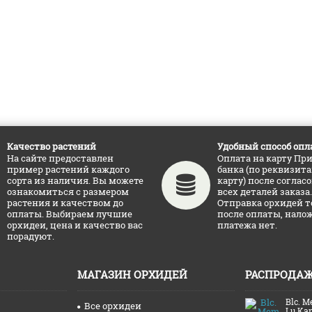
Качество растений
Удобный способ опл
На сайте предоставлен
Оплата на карту Пр
пример растений каждого
банка (по реквизит
сорта из наличия. Вы можете
карту) после соглас
ознакомиться с размером
всех деталей заказа.
растения и качеством до
Отправка орхидей т
оплаты. Выбираем лучшие
после оплаты, нало
орхидеи, цена и качество вас
платежа нет.
порадуют.
МАГАЗИН ОРХИДЕЙ
РАСПРОДА
Blc. M
Все орхидеи
Lu Ka