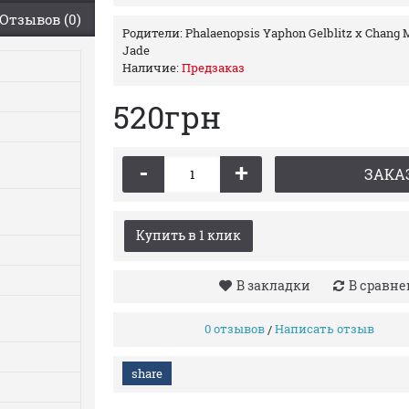
Отзывов (0)
Родители:
Phalaenopsis Yaphon Gelblitz x Chang
Jade
Наличие:
Предзаказ
520грн
-
+
ЗАКА
Купить в 1 клик
В закладки
В сравн
0 отзывов
Написать отзыв
/
share