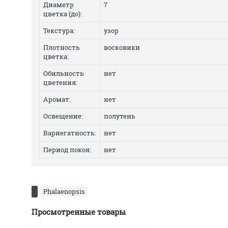
Диаметр
7
цветка (до):
Текстура:
узор
Плотность
восковики
цветка:
Обильность
нет
цветения:
Аромат:
нет
Освещение:
полутень
Вариегатность:
нет
Период покоя:
нет
Phalaenopsis
Просмотренные товары