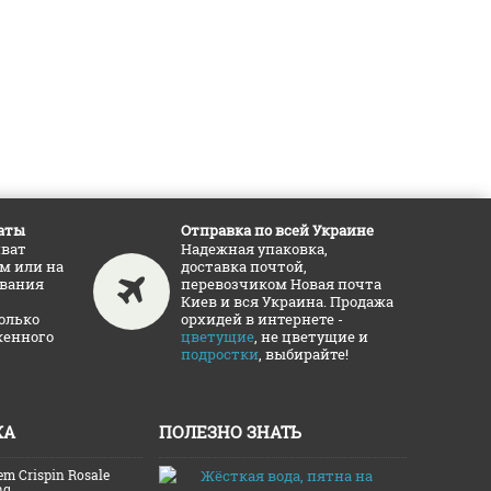
аты
Отправка по всей Украине
иват
Надежная упаковка,
ам или на
доставка почтой,
ования
перевозчиком Новая почта
Киев и вся Украина. Продажа
олько
орхидей в интернете -
женного
цветущие
, не цветущие и
подростки
, выбирайте!
ЖА
ПОЛЕЗНО ЗНАТЬ
em Crispin Rosale
Жёсткая во
ng