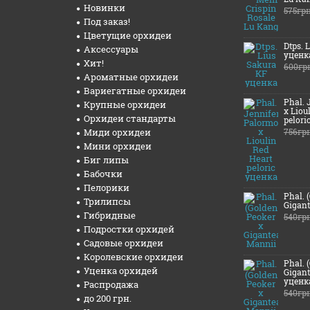
Новинки
575гр
Под заказ!
Цветущие орхидеи
Dtps. 
Аксессуары
уценк
Хит!
600гр
Ароматные орхидеи
Вариегатные орхидеи
Phal. 
Крупные орхидеи
x Liou
Орхидеи стандарты
pelori
Миди орхидеи
756гр
Мини орхидеи
Биг липы
Бабочки
Пелорики
Phal. 
Трилипсы
Gigant
Гибридные
540гр
Подростки орхидей
Садовые орхидеи
Королевские орхидеи
Phal. 
Уценка орхидей
Gigant
уценк
Распродажа
540гр
до 200 грн.