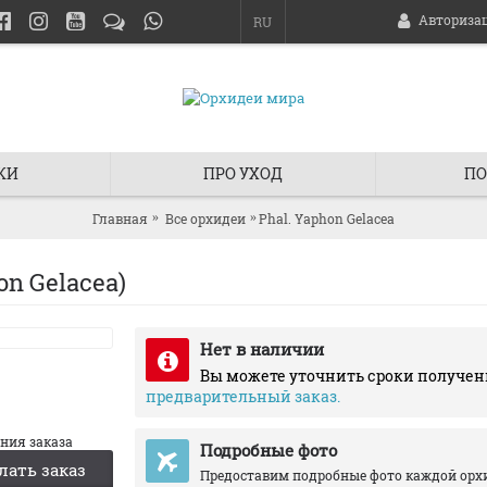
Авториза
RU
КИ
ПРО УХОД
ПО
Главная
Все орхидеи
Phal. Yaphon Gelacea
n Gelacea)
Нет в наличии
Вы можете уточнить сроки получен
предварительный заказ.
ания заказа
Подробные фото
лать заказ
Предоставим подробные фото каждой орх