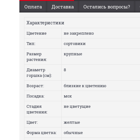
Оплата
Доставка
Остались вопросы?
Характеристики
Цветение
не закреплено
Тип:
сортовики
Размер
крупные
растения:
Диаметр
8
горшка (см):
Возраст:
близкие к цветению
Посадка:
мох
Стадия
не цветущие
цветения:
Цвет:
желтые
Форма цветка:
обычные