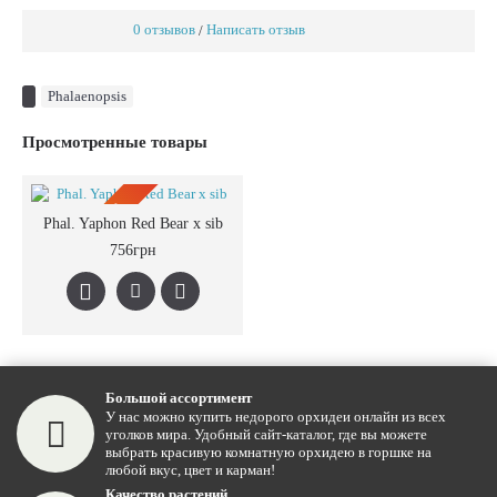
0 отзывов
Написать отзыв
/
Phalaenopsis
Просмотренные товары
ПРЕДЗАКАЗ
Phal. Yaphon Red Bear x sib
756грн
Большой ассортимент
У нас можно купить недорого орхидеи онлайн из всех
уголков мира. Удобный сайт-каталог, где вы можете
выбрать красивую комнатную орхидею в горшке на
любой вкус, цвет и карман!
Качество растений