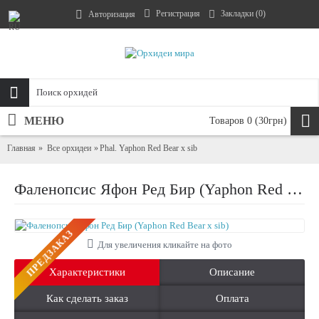
Регистрация
Закладки (
0
)
Авторизация
МЕНЮ
Товаров 0 (30грн)
Главная
Все орхидеи
Phal. Yaphon Red Bear x sib
Фаленопсис Яфон Ред Бир (Yaphon Red Bear x sib)
ПРЕДЗАКАЗ
Для увеличения кликайте на фото
Характеристики
Описание
Как сделать заказ
Оплата