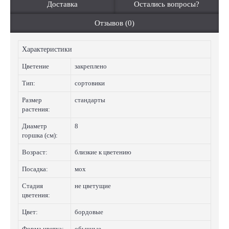
Доставка
Остались вопросы?
Отзывов (0)
Характеристики
Цветение
закреплено
Тип:
сортовики
Размер
стандарты
растения:
Диаметр
8
горшка (см):
Возраст:
близкие к цветению
Посадка:
мох
Стадия
не цветущие
цветения:
Цвет:
бордовые
Форма цветка:
обычные