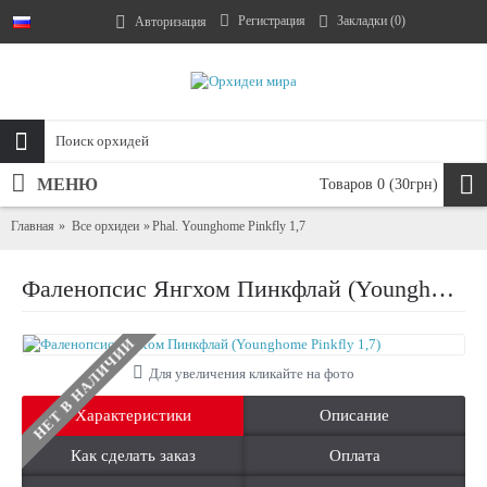
Регистрация
Закладки (
0
)
Авторизация
МЕНЮ
Товаров 0 (30грн)
Главная
Все орхидеи
Phal. Younghome Pinkfly 1,7
Фаленопсис Янгхом Пинкфлай (Younghome Pinkfly 1,7)
НЕТ В НАЛИЧИИ
Для увеличения кликайте на фото
Характеристики
Описание
Как сделать заказ
Оплата