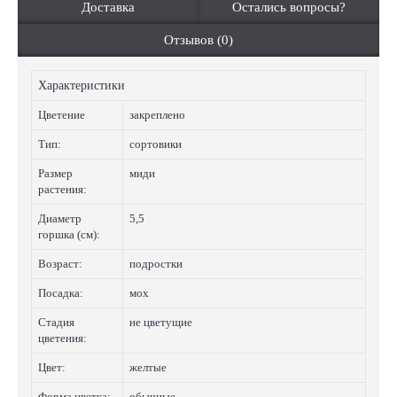
Доставка
Остались вопросы?
Отзывов (0)
Характеристики
Цветение
закреплено
Тип:
сортовики
Размер
миди
растения:
Диаметр
5,5
горшка (см):
Возраст:
подростки
Посадка:
мох
Стадия
не цветущие
цветения:
Цвет:
желтые
Форма цветка:
обычные