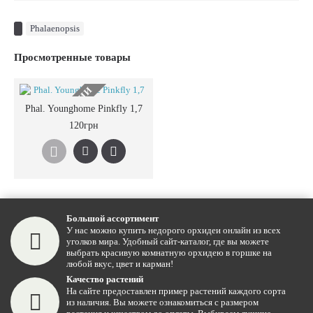
Phalaenopsis
Просмотренные товары
НЕТ В НАЛИЧИИ
Phal. Younghome Pinkfly 1,7
120грн
Большой ассортимент
У нас можно купить недорого орхидеи онлайн из всех
уголков мира. Удобный сайт-каталог, где вы можете
выбрать красивую комнатную орхидею в горшке на
любой вкус, цвет и карман!
Качество растений
На сайте предоставлен пример растений каждого сорта
из наличия. Вы можете ознакомиться с размером