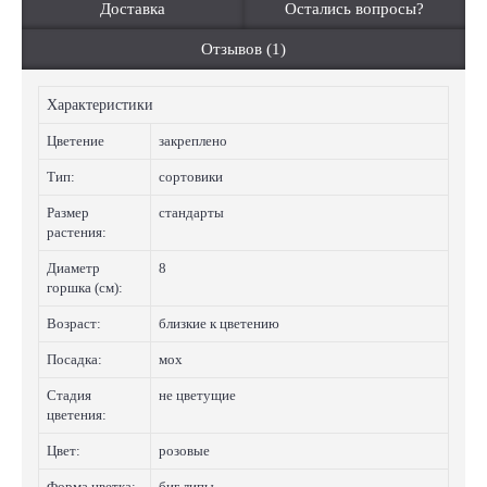
Доставка
Остались вопросы?
Отзывов (1)
Характеристики
Цветение
закреплено
Тип:
сортовики
Размер
стандарты
растения:
Диаметр
8
горшка (см):
Возраст:
близкие к цветению
Посадка:
мох
Стадия
не цветущие
цветения:
Цвет:
розовые
Форма цветка:
биг липы