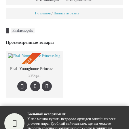
1 отзывов
Написать отзыв
/
Phalaenopsis
Просмотренные товары
ПРЕДЗАКАЗ
Phal. Younghome Princess big lip
270грн
Большой ассортимент
У нас можно купить недорого орхидеи онлайн из всех
уголков мира. Удобный сайт-каталог, где вы можете
выбрать красивую комнатную орхидею в горшке на