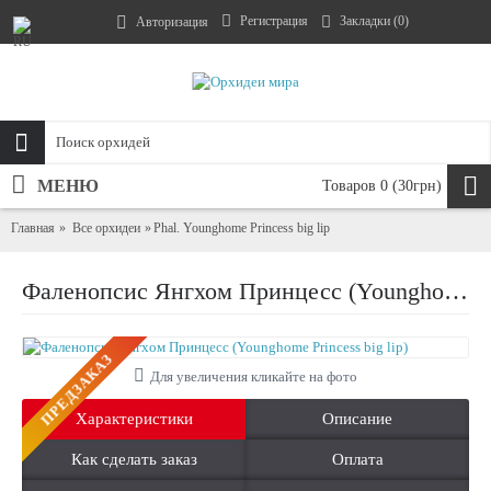
Регистрация
Закладки (
0
)
Авторизация
МЕНЮ
Товаров 0 (30грн)
Главная
Все орхидеи
Phal. Younghome Princess big lip
Фаленопсис Янгхом Принцесс (Younghome Princess big lip)
ПРЕДЗАКАЗ
Для увеличения кликайте на фото
Характеристики
Описание
Как сделать заказ
Оплата